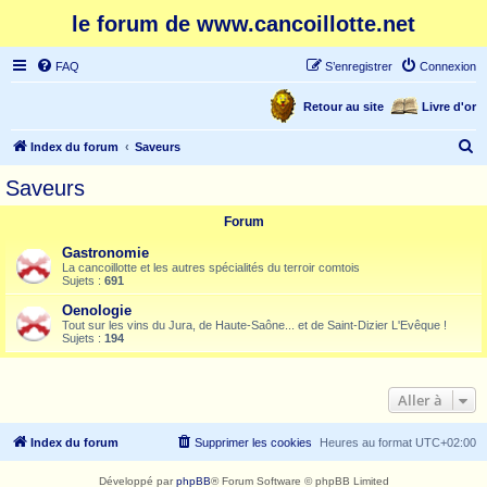
le forum de www.cancoillotte.net
FAQ
S’enregistrer
Connexion
Retour au site
Livre d'or
R
Index du forum
Saveurs
e
Saveurs
c
Forum
h
e
Gastronomie
La cancoillotte et les autres spécialités du terroir comtois
r
Sujets :
691
c
Oenologie
Tout sur les vins du Jura, de Haute-Saône... et de Saint-Dizier L'Evêque !
h
Sujets :
194
e
r
Aller à
Index du forum
Supprimer les cookies
Heures au format
UTC+02:00
Développé par
phpBB
® Forum Software © phpBB Limited