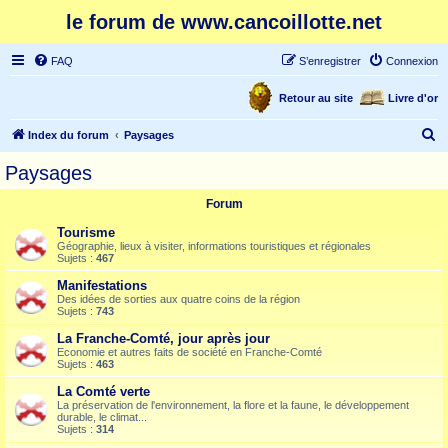
le forum de www.cancoillotte.net
FAQ
S’enregistrer
Connexion
Retour au site
Livre d'or
R
Index du forum
Paysages
e
Paysages
c
Forum
h
e
Tourisme
Géographie, lieux à visiter, informations touristiques et régionales
r
Sujets :
467
c
Manifestations
Des idées de sorties aux quatre coins de la région
h
Sujets :
743
e
La Franche-Comté, jour après jour
r
Economie et autres faits de société en Franche-Comté
Sujets :
463
La Comté verte
La préservation de l'environnement, la flore et la faune, le développement
durable, le climat...
Sujets :
314