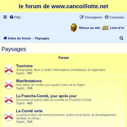
le forum de www.cancoillotte.net
FAQ
S’enregistrer
Connexion
Retour au site
Livre d'or
R
Index du forum
Paysages
e
Paysages
c
Forum
h
e
Tourisme
Géographie, lieux à visiter, informations touristiques et régionales
r
Sujets :
467
c
Manifestations
Des idées de sorties aux quatre coins de la région
h
Sujets :
743
e
La Franche-Comté, jour après jour
r
Economie et autres faits de société en Franche-Comté
Sujets :
463
La Comté verte
La préservation de l'environnement, la flore et la faune, le développement
durable, le climat...
Sujets :
314