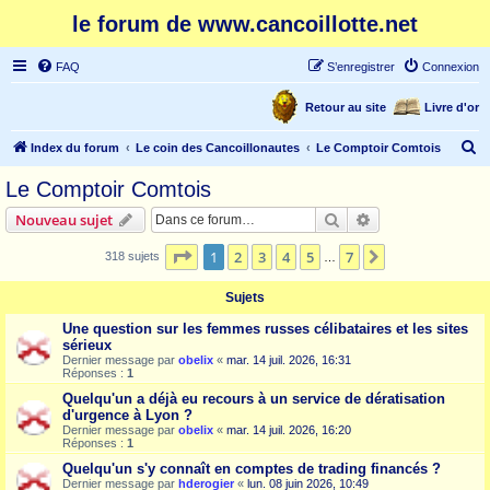
le forum de www.cancoillotte.net
FAQ
S’enregistrer
Connexion
Retour au site
Livre d'or
R
Index du forum
Le coin des Cancoillonautes
Le Comptoir Comtois
e
Le Comptoir Comtois
c
Rechercher
Recherche avanc
Nouveau sujet
h
e
Page
1
sur
7
1
2
3
4
5
7
Suivante
318 sujets
…
r
Sujets
c
Une question sur les femmes russes célibataires et les sites
h
sérieux
e
Dernier message par
obelix
«
mar. 14 juil. 2026, 16:31
Réponses :
1
r
Quelqu'un a déjà eu recours à un service de dératisation
d'urgence à Lyon ?
Dernier message par
obelix
«
mar. 14 juil. 2026, 16:20
Réponses :
1
Quelqu'un s'y connaît en comptes de trading financés ?
Dernier message par
hderogier
«
lun. 08 juin 2026, 10:49