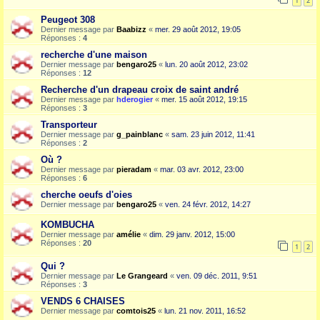
1
2
Peugeot 308
Dernier message par
Baabizz
«
mer. 29 août 2012, 19:05
Réponses :
4
recherche d'une maison
Dernier message par
bengaro25
«
lun. 20 août 2012, 23:02
Réponses :
12
Recherche d'un drapeau croix de saint andré
Dernier message par
hderogier
«
mer. 15 août 2012, 19:15
Réponses :
3
Transporteur
Dernier message par
g_painblanc
«
sam. 23 juin 2012, 11:41
Réponses :
2
Où ?
Dernier message par
pieradam
«
mar. 03 avr. 2012, 23:00
Réponses :
6
cherche oeufs d'oies
Dernier message par
bengaro25
«
ven. 24 févr. 2012, 14:27
KOMBUCHA
Dernier message par
amélie
«
dim. 29 janv. 2012, 15:00
Réponses :
20
1
2
Qui ?
Dernier message par
Le Grangeard
«
ven. 09 déc. 2011, 9:51
Réponses :
3
VENDS 6 CHAISES
Dernier message par
comtois25
«
lun. 21 nov. 2011, 16:52