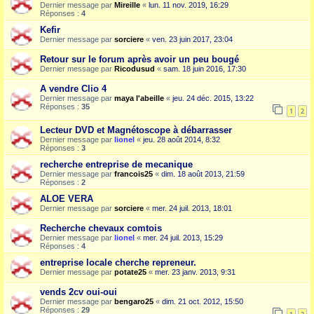
Dernier message par
Mireille
«
lun. 11 nov. 2019, 16:29
Réponses :
4
Kefir
Dernier message par
sorciere
«
ven. 23 juin 2017, 23:04
Retour sur le forum après avoir un peu bougé
Dernier message par
Ricodusud
«
sam. 18 juin 2016, 17:30
A vendre Clio 4
Dernier message par
maya l'abeille
«
jeu. 24 déc. 2015, 13:22
Réponses :
35
1
2
Lecteur DVD et Magnétoscope à débarrasser
Dernier message par
lionel
«
jeu. 28 août 2014, 8:32
Réponses :
3
recherche entreprise de mecanique
Dernier message par
francois25
«
dim. 18 août 2013, 21:59
Réponses :
2
ALOE VERA
Dernier message par
sorciere
«
mer. 24 juil. 2013, 18:01
Recherche chevaux comtois
Dernier message par
lionel
«
mer. 24 juil. 2013, 15:29
Réponses :
4
entreprise locale cherche repreneur.
Dernier message par
potate25
«
mer. 23 janv. 2013, 9:31
vends 2cv oui-oui
Dernier message par
bengaro25
«
dim. 21 oct. 2012, 15:50
Réponses :
29