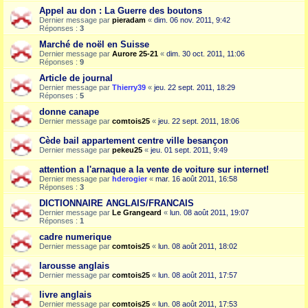
Appel au don : La Guerre des boutons
Dernier message par
pieradam
«
dim. 06 nov. 2011, 9:42
Réponses :
3
Marché de noël en Suisse
Dernier message par
Aurore 25-21
«
dim. 30 oct. 2011, 11:06
Réponses :
9
Article de journal
Dernier message par
Thierry39
«
jeu. 22 sept. 2011, 18:29
Réponses :
5
donne canape
Dernier message par
comtois25
«
jeu. 22 sept. 2011, 18:06
Cède bail appartement centre ville besançon
Dernier message par
pekeu25
«
jeu. 01 sept. 2011, 9:49
attention a l'arnaque a la vente de voiture sur internet!
Dernier message par
hderogier
«
mar. 16 août 2011, 16:58
Réponses :
3
DICTIONNAIRE ANGLAIS/FRANCAIS
Dernier message par
Le Grangeard
«
lun. 08 août 2011, 19:07
Réponses :
1
cadre numerique
Dernier message par
comtois25
«
lun. 08 août 2011, 18:02
larousse anglais
Dernier message par
comtois25
«
lun. 08 août 2011, 17:57
livre anglais
Dernier message par
comtois25
«
lun. 08 août 2011, 17:53