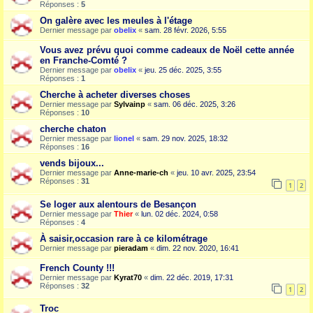
Réponses :
5
On galère avec les meules à l'étage
Dernier message par
obelix
«
sam. 28 févr. 2026, 5:55
Vous avez prévu quoi comme cadeaux de Noël cette année
en Franche-Comté ?
Dernier message par
obelix
«
jeu. 25 déc. 2025, 3:55
Réponses :
1
Cherche à acheter diverses choses
Dernier message par
Sylvainp
«
sam. 06 déc. 2025, 3:26
Réponses :
10
cherche chaton
Dernier message par
lionel
«
sam. 29 nov. 2025, 18:32
Réponses :
16
vends bijoux...
Dernier message par
Anne-marie-ch
«
jeu. 10 avr. 2025, 23:54
Réponses :
31
1
2
Se loger aux alentours de Besançon
Dernier message par
Thier
«
lun. 02 déc. 2024, 0:58
Réponses :
4
À saisir,occasion rare à ce kilométrage
Dernier message par
pieradam
«
dim. 22 nov. 2020, 16:41
French County !!!
Dernier message par
Kyrat70
«
dim. 22 déc. 2019, 17:31
Réponses :
32
1
2
Troc