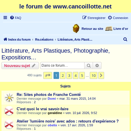
le forum de www.cancoillotte.net
FAQ
S’enregistrer
Connexion
Retour au site
Livre d'or
R
Index du forum
Re.créations
Littérature, Arts Plastiques, Photographie, Expositions...
e
Littérature, Arts Plastiques, Photographie,
c
Expositions...
h
Rechercher
Recherche avanc
Nouveau sujet
e
Page
1
sur
10
r
1
2
3
4
5
10
Suivante
480 sujets
…
c
Sujets
h
Re: Sites photos de Franche Comté
e
Dernier message par
Domi
«
mar. 31 mars 2015, 14:04
Réponses :
2
r
C'est quoi le vrai savoir-faire
Dernier message par
geraldine
«
ven. 10 juil. 2026, 9:52
Atelier 'lumière noire' avec ados : retours d'expérience ?
Dernier message par
obelix
«
ven. 17 avr. 2026, 1:59
Réponses :
1