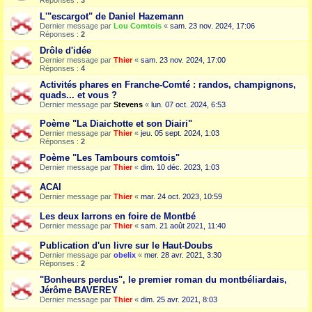
Réponses :
3
L'"escargot" de Daniel Hazemann
Dernier message par
Lou Comtois
«
sam. 23 nov. 2024, 17:06
Réponses :
2
Drôle d'idée
Dernier message par
Thier
«
sam. 23 nov. 2024, 17:00
Réponses :
4
Activités phares en Franche-Comté : randos, champignons,
quads... et vous ?
Dernier message par
Stevens
«
lun. 07 oct. 2024, 6:53
Poème "La Diaichotte et son Diairi"
Dernier message par
Thier
«
jeu. 05 sept. 2024, 1:03
Réponses :
2
Poème "Les Tambours comtois"
Dernier message par
Thier
«
dim. 10 déc. 2023, 1:03
ACAI
Dernier message par
Thier
«
mar. 24 oct. 2023, 10:59
Les deux larrons en foire de Montbé
Dernier message par
Thier
«
sam. 21 août 2021, 11:40
Publication d'un livre sur le Haut-Doubs
Dernier message par
obelix
«
mer. 28 avr. 2021, 3:30
Réponses :
2
"Bonheurs perdus", le premier roman du montbéliardais,
Jérôme BAVEREY
Dernier message par
Thier
«
dim. 25 avr. 2021, 8:03