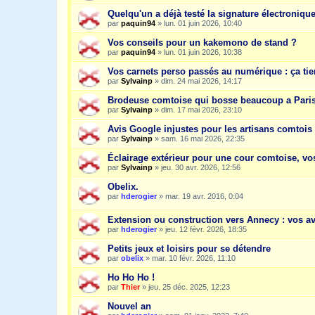
Quelqu'un a déjà testé la signature électroniqu
par
paquin94
»
lun. 01 juin 2026, 10:40
Vos conseils pour un kakemono de stand ?
par
paquin94
»
lun. 01 juin 2026, 10:38
Vos carnets perso passés au numérique : ça tie
par
Sylvainp
»
dim. 24 mai 2026, 14:17
Brodeuse comtoise qui bosse beaucoup a Paris :
par
Sylvainp
»
dim. 17 mai 2026, 23:10
Avis Google injustes pour les artisans comtois :
par
Sylvainp
»
sam. 16 mai 2026, 22:35
Éclairage extérieur pour une cour comtoise, vo
par
Sylvainp
»
jeu. 30 avr. 2026, 12:56
Obelix.
par
hderogier
»
mar. 19 avr. 2016, 0:04
Extension ou construction vers Annecy : vos av
par
hderogier
»
jeu. 12 févr. 2026, 18:35
Petits jeux et loisirs pour se détendre
par
obelix
»
mar. 10 févr. 2026, 11:10
Ho Ho Ho !
par
Thier
»
jeu. 25 déc. 2025, 12:23
Nouvel an