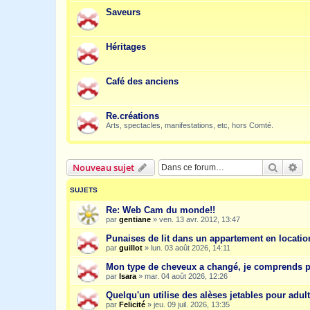
Saveurs
Héritages
Café des anciens
Re.créations
Arts, spectacles, manifestations, etc, hors Comté.
Recher
Re
Nouveau sujet
SUJETS
Re: Web Cam du monde!!
par
gentiane
»
ven. 13 avr. 2012, 13:47
Punaises de lit dans un appartement en location
par
guillot
»
lun. 03 août 2026, 14:11
Mon type de cheveux a changé, je comprends p
par
Isara
»
mar. 04 août 2026, 12:26
Quelqu'un utilise des alèses jetables pour adult
par
Felicité
»
jeu. 09 juil. 2026, 13:35