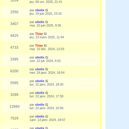
5269
jeu. 09 oct. 2025, 21:41
par
obelix
2550
jeu. 19 juin 2025, 23:15
par
obelix
3407
mar. 10 juin 2025, 9:36
par
Thier
9425
jeu. 13 mars 2025, 11:44
par
Thier
4733
mar. 10 déc. 2024, 12:03
par
obelix
3395
ven. 12 juil. 2024, 6:52
par
obelix
6200
mer. 24 janv. 2024, 18:54
par
obelix
5585
lun. 22 janv. 2024, 18:30
par
obelix
3289
lun. 22 janv. 2024, 17:30
par
obelix
12660
lun. 22 janv. 2024, 15:56
par
obelix
7529
sam. 13 janv. 2024, 18:57
par
obelix