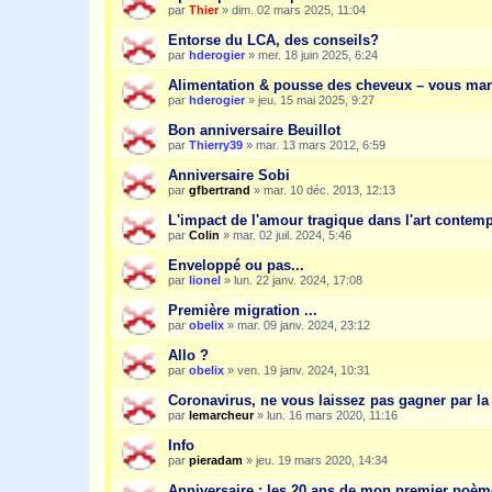
par
Thier
»
dim. 02 mars 2025, 11:04
Entorse du LCA, des conseils?
par
hderogier
»
mer. 18 juin 2025, 6:24
Alimentation & pousse des cheveux – vous ma
par
hderogier
»
jeu. 15 mai 2025, 9:27
Bon anniversaire Beuillot
par
Thierry39
»
mar. 13 mars 2012, 6:59
Anniversaire Sobi
par
gfbertrand
»
mar. 10 déc. 2013, 12:13
L'impact de l'amour tragique dans l'art contem
par
Colin
»
mar. 02 juil. 2024, 5:46
Enveloppé ou pas...
par
lionel
»
lun. 22 janv. 2024, 17:08
Première migration ...
par
obelix
»
mar. 09 janv. 2024, 23:12
Allo ?
par
obelix
»
ven. 19 janv. 2024, 10:31
Coronavirus, ne vous laissez pas gagner par la
par
lemarcheur
»
lun. 16 mars 2020, 11:16
Info
par
pieradam
»
jeu. 19 mars 2020, 14:34
Anniversaire : les 20 ans de mon premier poèm