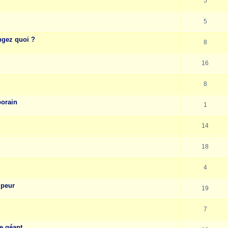
5
5
ngez quoi ?
8
16
8
porain
1
14
18
4
 peur
19
7
e géant.