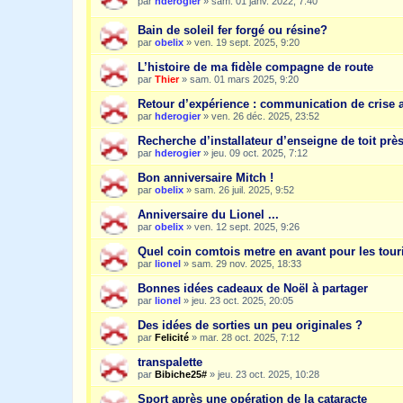
par
hderogier
»
sam. 01 janv. 2022, 7:40
Bain de soleil fer forgé ou résine?
par
obelix
»
ven. 19 sept. 2025, 9:20
L’histoire de ma fidèle compagne de route
par
Thier
»
sam. 01 mars 2025, 9:20
Retour d’expérience : communication de crise 
par
hderogier
»
ven. 26 déc. 2025, 23:52
Recherche d’installateur d’enseigne de toit prè
par
hderogier
»
jeu. 09 oct. 2025, 7:12
Bon anniversaire Mitch !
par
obelix
»
sam. 26 juil. 2025, 9:52
Anniversaire du Lionel ...
par
obelix
»
ven. 12 sept. 2025, 9:26
Quel coin comtois metre en avant pour les tour
par
lionel
»
sam. 29 nov. 2025, 18:33
Bonnes idées cadeaux de Noël à partager
par
lionel
»
jeu. 23 oct. 2025, 20:05
Des idées de sorties un peu originales ?
par
Felicité
»
mar. 28 oct. 2025, 7:12
transpalette
par
Bibiche25#
»
jeu. 23 oct. 2025, 10:28
Sport après une opération de la cataracte