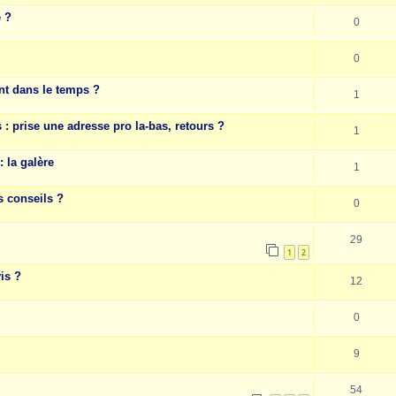
e ?
0
0
nt dans le temps ?
1
 prise une adresse pro la-bas, retours ?
1
 la galère
1
s conseils ?
0
29
1
2
is ?
12
0
9
54