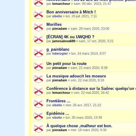
par
lemarcheur
»
sam. 09 déc. 2023, 21:47
Bon anniversaire à Mitch !
par
obelix
»
lun. 26 juil. 2021, 7:11
Morilles
par
pieradam
»
sam. 28 mars 2020, 23:00
[ÉCRAN] 4K ou UWQHD ?
par
jamesalexa689
»
sam. 17 oct. 2020, 3:21
g_painblanc
par
hderogier
»
lun. 24 mars 2014, 8:07
Un petit pour la route
par
pieradam
»
sam. 21 mars 2020, 8:39
La musique adoucit les moeurs
par
pieradam
»
ven. 22 mai 2020, 9:18
Conférence à distance sur la Saône: quelqu'un e
par
lemarcheur
»
ven. 22 mai 2020, 16:42
Frontières ...
par
obelix
»
mer. 26 avr. 2017, 21:22
Epidémie ...
par
obelix
»
lun. 30 mars 2020, 13:39
À quelque chose ,malheur est bon.
par
pieradam
»
mer. 18 mars 2020, 9:30