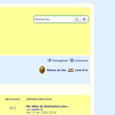
Rechercher
Recherche avancé
S’enregistrer
Connexion
Retour au site
Livre d'or
MESSAGES
DERNIER MESSAGE
Re: Idées de destinations pou…
3871
V
par
obelix
o
dim. 27 avr. 2025, 23:14