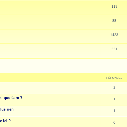
119
88
1423
221
cher
cherche avancée
RÉPONSES
2
, que faire ?
1
lus rien
1
e ici ?
0