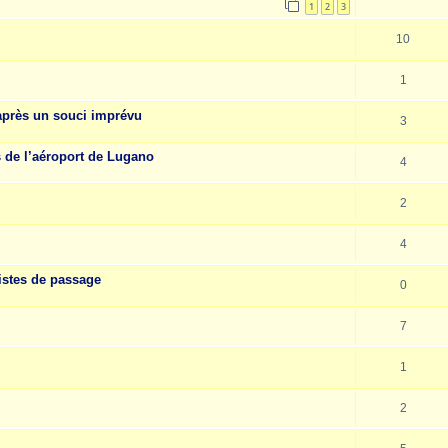
1
2
3
10
1
après un souci imprévu
3
s de l’aéroport de Lugano
4
2
4
istes de passage
0
7
1
2