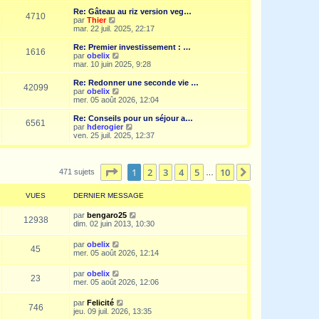
i
r
Re: Gâteau au riz version veg…
4710
l
V
par
Thier
e
o
mar. 22 juil. 2025, 22:17
d
i
e
r
Re: Premier investissement : …
1616
r
l
V
par
obelix
n
e
o
mar. 10 juin 2025, 9:28
i
d
i
e
e
r
Re: Redonner une seconde vie …
r
42099
r
l
V
par
obelix
m
n
e
o
mer. 05 août 2026, 12:04
e
i
d
i
s
e
e
r
Re: Conseils pour un séjour a…
s
r
6561
r
l
V
par
hderogier
a
m
n
e
o
ven. 25 juil. 2025, 12:37
g
e
i
d
i
e
s
e
e
r
s
r
r
l
a
m
n
e
Page
1
sur
10
1
2
3
4
5
10
Suivante
471 sujets
…
g
e
i
d
e
s
e
e
s
r
r
VUES
DERNIER MESSAGE
a
m
n
g
e
i
par
bengaro25
e
s
12938
e
dim. 02 juin 2013, 10:30
s
r
a
m
par
obelix
g
e
45
mer. 05 août 2026, 12:14
e
s
s
a
par
obelix
23
g
mer. 05 août 2026, 12:06
e
par
Felicité
746
jeu. 09 juil. 2026, 13:35