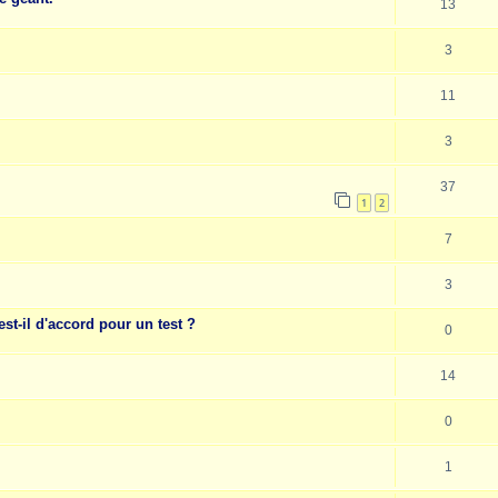
13
3
11
3
37
1
2
7
3
st-il d'accord pour un test ?
0
14
0
1