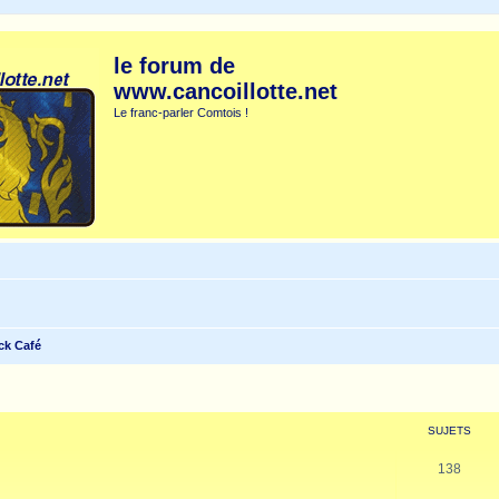
le forum de
www.cancoillotte.net
Le franc-parler Comtois !
ck Café
SUJETS
138