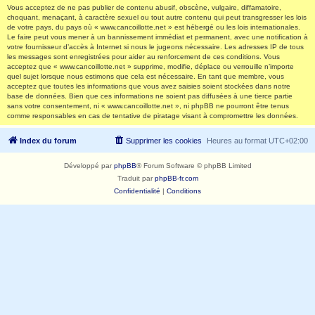
Vous acceptez de ne pas publier de contenu abusif, obscène, vulgaire, diffamatoire,
choquant, menaçant, à caractère sexuel ou tout autre contenu qui peut transgresser les lois
de votre pays, du pays où « www.cancoillotte.net » est hébergé ou les lois internationales.
Le faire peut vous mener à un bannissement immédiat et permanent, avec une notification à
votre fournisseur d’accès à Internet si nous le jugeons nécessaire. Les adresses IP de tous
les messages sont enregistrées pour aider au renforcement de ces conditions. Vous
acceptez que « www.cancoillotte.net » supprime, modifie, déplace ou verrouille n’importe
quel sujet lorsque nous estimons que cela est nécessaire. En tant que membre, vous
acceptez que toutes les informations que vous avez saisies soient stockées dans notre
base de données. Bien que ces informations ne soient pas diffusées à une tierce partie
sans votre consentement, ni « www.cancoillotte.net », ni phpBB ne pourront être tenus
comme responsables en cas de tentative de piratage visant à compromettre les données.
Index du forum
Supprimer les cookies
Heures au format
UTC+02:00
Développé par
phpBB
® Forum Software © phpBB Limited
Traduit par
phpBB-fr.com
Confidentialité
|
Conditions