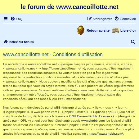
le forum de www.cancoillotte.net
FAQ
S’enregistrer
Connexion
Retour au site
Livre d'or
R
Index du forum
e
www.cancoillotte.net - Conditions d’utilisation
c
h
En accédant à « www.cancoillotte.net » (désigné ci-après par « nous », « notre », « nos »,
« www.cancoillotte.net », « http://forum.cancoillotte.net »), vous acceptez d’être légalement
e
responsable des conditions suivantes. Si vous n’acceptez pas d’être légalement
responsable de toutes les conditions suivantes, alors n’accédez pas et/ou n’utilisez pas
r
« www.cancoillotte.net ». Nous pouvons modifier celles-ci à n’importe quel moment et nous
ferons tout pour que vous en soyez informé, bien qu’il soit prudent de vérifier régulièrement
c
celles-ci par vous-même. Si vous continuez d’utiliser « www.cancoillotte.net » alors que des
h
changements ont été effectués, vous acceptez d’être légalement responsable des
conditions découlant des mises à jour et/ou modifications.
e
Nos forums sont développés par phpBB (désigné ci-après par « ils », « eux », « leur »,
r
« logiciel phpBB », « www.phpbb.com », « phpBB Limited », « Équipes phpBB ») qui est un
script libre de forum, déclaré sous la licence «
GNU General Public License v2
» (désigné ci-
après par « GPL ») et qui peut être téléchargé depuis
www.phpbb.com
. Le logiciel phpBB
facilite seulement les discussions sur Internet. phpBB Limited n’est pas responsable de ce
que nous acceptons ou n’acceptons pas comme contenu ou conduite permis. Pour de plus
amples informations au sujet de phpBB, veuillez consulter :
https://www.phpbb.com/
.