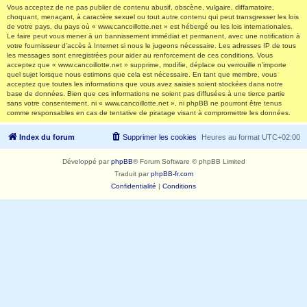
Vous acceptez de ne pas publier de contenu abusif, obscène, vulgaire, diffamatoire,
choquant, menaçant, à caractère sexuel ou tout autre contenu qui peut transgresser les lois
de votre pays, du pays où « www.cancoillotte.net » est hébergé ou les lois internationales.
Le faire peut vous mener à un bannissement immédiat et permanent, avec une notification à
votre fournisseur d’accès à Internet si nous le jugeons nécessaire. Les adresses IP de tous
les messages sont enregistrées pour aider au renforcement de ces conditions. Vous
acceptez que « www.cancoillotte.net » supprime, modifie, déplace ou verrouille n’importe
quel sujet lorsque nous estimons que cela est nécessaire. En tant que membre, vous
acceptez que toutes les informations que vous avez saisies soient stockées dans notre
base de données. Bien que ces informations ne soient pas diffusées à une tierce partie
sans votre consentement, ni « www.cancoillotte.net », ni phpBB ne pourront être tenus
comme responsables en cas de tentative de piratage visant à compromettre les données.
Index du forum
Supprimer les cookies
Heures au format
UTC+02:00
Développé par
phpBB
® Forum Software © phpBB Limited
Traduit par
phpBB-fr.com
Confidentialité
|
Conditions