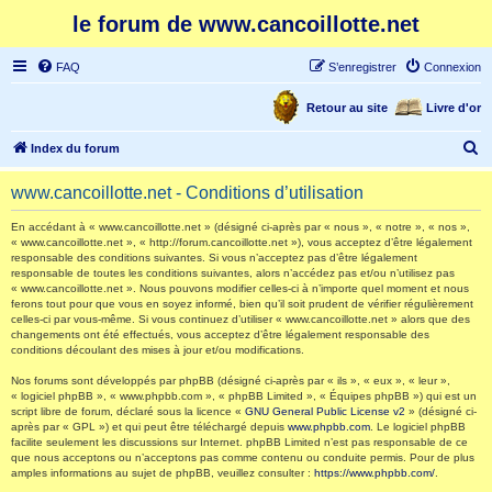
le forum de www.cancoillotte.net
FAQ
S’enregistrer
Connexion
Retour au site
Livre d'or
R
Index du forum
e
www.cancoillotte.net - Conditions d’utilisation
c
h
En accédant à « www.cancoillotte.net » (désigné ci-après par « nous », « notre », « nos »,
« www.cancoillotte.net », « http://forum.cancoillotte.net »), vous acceptez d’être légalement
e
responsable des conditions suivantes. Si vous n’acceptez pas d’être légalement
responsable de toutes les conditions suivantes, alors n’accédez pas et/ou n’utilisez pas
r
« www.cancoillotte.net ». Nous pouvons modifier celles-ci à n’importe quel moment et nous
ferons tout pour que vous en soyez informé, bien qu’il soit prudent de vérifier régulièrement
c
celles-ci par vous-même. Si vous continuez d’utiliser « www.cancoillotte.net » alors que des
h
changements ont été effectués, vous acceptez d’être légalement responsable des
conditions découlant des mises à jour et/ou modifications.
e
Nos forums sont développés par phpBB (désigné ci-après par « ils », « eux », « leur »,
r
« logiciel phpBB », « www.phpbb.com », « phpBB Limited », « Équipes phpBB ») qui est un
script libre de forum, déclaré sous la licence «
GNU General Public License v2
» (désigné ci-
après par « GPL ») et qui peut être téléchargé depuis
www.phpbb.com
. Le logiciel phpBB
facilite seulement les discussions sur Internet. phpBB Limited n’est pas responsable de ce
que nous acceptons ou n’acceptons pas comme contenu ou conduite permis. Pour de plus
amples informations au sujet de phpBB, veuillez consulter :
https://www.phpbb.com/
.