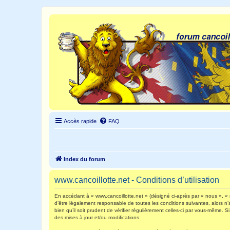
Accès rapide
FAQ
Index du forum
www.cancoillotte.net - Conditions d’utilisation
En accédant à « www.cancoillotte.net » (désigné ci-après par « nous », « n
d’être légalement responsable de toutes les conditions suivantes, alors n
bien qu’il soit prudent de vérifier régulièrement celles-ci par vous-même.
des mises à jour et/ou modifications.