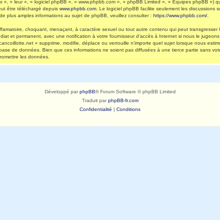
 », « leur », « logiciel phpBB », « www.phpbb.com », « phpBB Limited », « Équipes phpBB ») qui 
eut être téléchargé depuis
www.phpbb.com
. Le logiciel phpBB facilite seulement les discussions
 plus amples informations au sujet de phpBB, veuillez consulter :
https://www.phpbb.com/
.
ffamatoire, choquant, menaçant, à caractère sexuel ou tout autre contenu qui peut transgresser l
diat et permanent, avec une notification à votre fournisseur d’accès à Internet si nous le jugeo
ncoillotte.net » supprime, modifie, déplace ou verrouille n’importe quel sujet lorsque nous es
 base de données. Bien que ces informations ne soient pas diffusées à une tierce partie sans vot
romettre les données.
Développé par
phpBB
® Forum Software © phpBB Limited
Traduit par
phpBB-fr.com
Confidentialité
|
Conditions