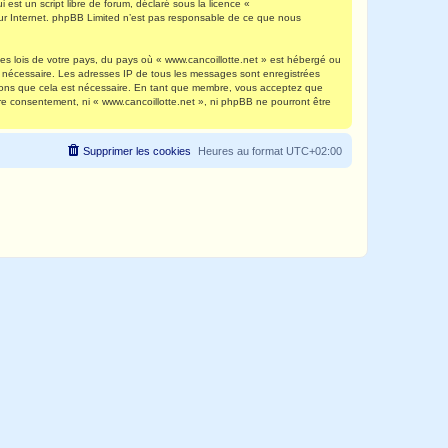
est un script libre de forum, déclaré sous la licence «
 sur Internet. phpBB Limited n’est pas responsable de ce que nous
es lois de votre pays, du pays où « www.cancoillotte.net » est hébergé ou
ns nécessaire. Les adresses IP de tous les messages sont enregistrées
timons que cela est nécessaire. En tant que membre, vous acceptez que
re consentement, ni « www.cancoillotte.net », ni phpBB ne pourront être
Supprimer les cookies
Heures au format
UTC+02:00