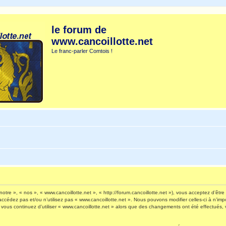
le forum de
www.cancoillotte.net
Le franc-parler Comtois !
otre », « nos », « www.cancoillotte.net », « http://forum.cancoillotte.net »), vous acceptez d’êt
’accédez pas et/ou n’utilisez pas « www.cancoillotte.net ». Nous pouvons modifier celles-ci à n’i
 Si vous continuez d’utiliser « www.cancoillotte.net » alors que des changements ont été effectué