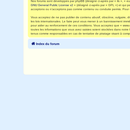
Nos forums sont développés par phpBB (désigné ci-après par « ils », « eux
GNU General Public License v2
» (désigné ci-après par « GPL ») et qui p
acceptons ou n’acceptons pas comme contenu ou conduite permis. Pour de
Vous acceptez de ne pas publier de contenu abusif, obscène, vulgaire, di
les lois internationales. Le faire peut vous mener à un bannissement immé
pour aider au renforcement de ces conditions. Vous acceptez que « www.ca
toutes les informations que vous avez saisies soient stockées dans notre
tenus comme responsables en cas de tentative de piratage visant à comp
Index du forum