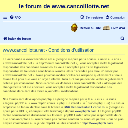
le forum de www.cancoillotte.net
FAQ
S’enregistrer
Connexion
Retour au site
Livre d'or
R
Index du forum
e
www.cancoillotte.net - Conditions d’utilisation
c
h
En accédant à « www.cancoillotte.net » (désigné ci-après par « nous », « notre », « nos »,
« www.cancoillotte.net », « http://forum.cancoillotte.net »), vous acceptez d’être légalement
e
responsable des conditions suivantes. Si vous n’acceptez pas d’être légalement
responsable de toutes les conditions suivantes, alors n’accédez pas et/ou n’utilisez pas
r
« www.cancoillotte.net ». Nous pouvons modifier celles-ci à n’importe quel moment et nous
ferons tout pour que vous en soyez informé, bien qu’il soit prudent de vérifier régulièrement
c
celles-ci par vous-même. Si vous continuez d’utiliser « www.cancoillotte.net » alors que des
h
changements ont été effectués, vous acceptez d’être légalement responsable des
conditions découlant des mises à jour et/ou modifications.
e
Nos forums sont développés par phpBB (désigné ci-après par « ils », « eux », « leur »,
r
« logiciel phpBB », « www.phpbb.com », « phpBB Limited », « Équipes phpBB ») qui est un
script libre de forum, déclaré sous la licence «
GNU General Public License v2
» (désigné ci-
après par « GPL ») et qui peut être téléchargé depuis
www.phpbb.com
. Le logiciel phpBB
facilite seulement les discussions sur Internet. phpBB Limited n’est pas responsable de ce
que nous acceptons ou n’acceptons pas comme contenu ou conduite permis. Pour de plus
amples informations au sujet de phpBB, veuillez consulter :
https://www.phpbb.com/
.