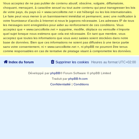
Vous acceptez de ne pas publier de contenu abusif, obscène, vulgaire, diffamatoire,
choquant, menaçant, à caractère sexuel ou tout autre contenu qui peut transgresser les lois
de votre pays, du pays où « www.cancoillotte.net » est hébergé ou les lois internationales.
Le faire peut vous mener à un bannissement immédiat et permanent, avec une notification à
votre fournisseur d’accès à Internet si nous le jugeons nécessaire. Les adresses IP de tous
les messages sont enregistrées pour aider au renforcement de ces conditions. Vous
acceptez que « www.cancoillotte.net » supprime, modifie, déplace ou verrouille n’importe
quel sujet lorsque nous estimons que cela est nécessaire. En tant que membre, vous
acceptez que toutes les informations que vous avez saisies soient stockées dans notre
base de données. Bien que ces informations ne soient pas diffusées à une tierce partie
sans votre consentement, ni « www.cancoillotte.net », ni phpBB ne pourront être tenus
comme responsables en cas de tentative de piratage visant à compromettre les données.
Index du forum
Supprimer les cookies
Heures au format
UTC+02:00
Développé par
phpBB
® Forum Software © phpBB Limited
Traduit par
phpBB-fr.com
Confidentialité
|
Conditions