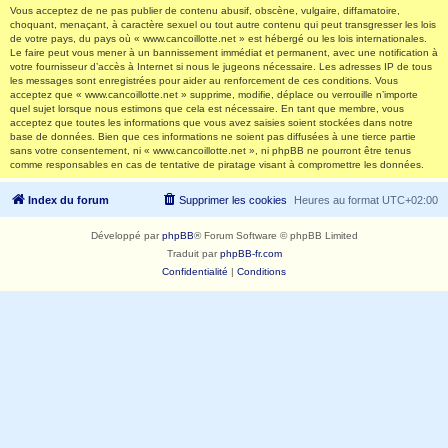
Vous acceptez de ne pas publier de contenu abusif, obscène, vulgaire, diffamatoire,
choquant, menaçant, à caractère sexuel ou tout autre contenu qui peut transgresser les lois
de votre pays, du pays où « www.cancoillotte.net » est hébergé ou les lois internationales.
Le faire peut vous mener à un bannissement immédiat et permanent, avec une notification à
votre fournisseur d’accès à Internet si nous le jugeons nécessaire. Les adresses IP de tous
les messages sont enregistrées pour aider au renforcement de ces conditions. Vous
acceptez que « www.cancoillotte.net » supprime, modifie, déplace ou verrouille n’importe
quel sujet lorsque nous estimons que cela est nécessaire. En tant que membre, vous
acceptez que toutes les informations que vous avez saisies soient stockées dans notre
base de données. Bien que ces informations ne soient pas diffusées à une tierce partie
sans votre consentement, ni « www.cancoillotte.net », ni phpBB ne pourront être tenus
comme responsables en cas de tentative de piratage visant à compromettre les données.
Index du forum
Supprimer les cookies
Heures au format
UTC+02:00
Développé par
phpBB
® Forum Software © phpBB Limited
Traduit par
phpBB-fr.com
Confidentialité
|
Conditions