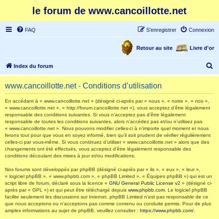
le forum de www.cancoillotte.net
FAQ
S’enregistrer
Connexion
Retour au site
Livre d'or
R
Index du forum
e
www.cancoillotte.net - Conditions d’utilisation
c
h
En accédant à « www.cancoillotte.net » (désigné ci-après par « nous », « notre », « nos »,
« www.cancoillotte.net », « http://forum.cancoillotte.net »), vous acceptez d’être légalement
e
responsable des conditions suivantes. Si vous n’acceptez pas d’être légalement
responsable de toutes les conditions suivantes, alors n’accédez pas et/ou n’utilisez pas
r
« www.cancoillotte.net ». Nous pouvons modifier celles-ci à n’importe quel moment et nous
ferons tout pour que vous en soyez informé, bien qu’il soit prudent de vérifier régulièrement
c
celles-ci par vous-même. Si vous continuez d’utiliser « www.cancoillotte.net » alors que des
h
changements ont été effectués, vous acceptez d’être légalement responsable des
conditions découlant des mises à jour et/ou modifications.
e
Nos forums sont développés par phpBB (désigné ci-après par « ils », « eux », « leur »,
r
« logiciel phpBB », « www.phpbb.com », « phpBB Limited », « Équipes phpBB ») qui est un
script libre de forum, déclaré sous la licence «
GNU General Public License v2
» (désigné ci-
après par « GPL ») et qui peut être téléchargé depuis
www.phpbb.com
. Le logiciel phpBB
facilite seulement les discussions sur Internet. phpBB Limited n’est pas responsable de ce
que nous acceptons ou n’acceptons pas comme contenu ou conduite permis. Pour de plus
amples informations au sujet de phpBB, veuillez consulter :
https://www.phpbb.com/
.