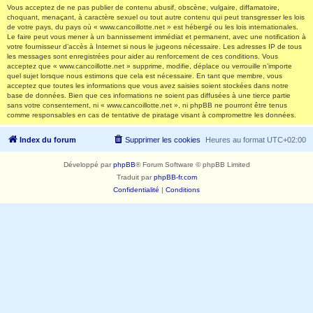
Vous acceptez de ne pas publier de contenu abusif, obscène, vulgaire, diffamatoire,
choquant, menaçant, à caractère sexuel ou tout autre contenu qui peut transgresser les lois
de votre pays, du pays où « www.cancoillotte.net » est hébergé ou les lois internationales.
Le faire peut vous mener à un bannissement immédiat et permanent, avec une notification à
votre fournisseur d’accès à Internet si nous le jugeons nécessaire. Les adresses IP de tous
les messages sont enregistrées pour aider au renforcement de ces conditions. Vous
acceptez que « www.cancoillotte.net » supprime, modifie, déplace ou verrouille n’importe
quel sujet lorsque nous estimons que cela est nécessaire. En tant que membre, vous
acceptez que toutes les informations que vous avez saisies soient stockées dans notre
base de données. Bien que ces informations ne soient pas diffusées à une tierce partie
sans votre consentement, ni « www.cancoillotte.net », ni phpBB ne pourront être tenus
comme responsables en cas de tentative de piratage visant à compromettre les données.
Index du forum
Supprimer les cookies
Heures au format
UTC+02:00
Développé par
phpBB
® Forum Software © phpBB Limited
Traduit par
phpBB-fr.com
Confidentialité
|
Conditions