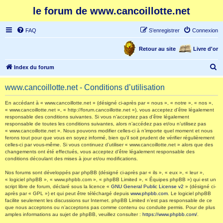
le forum de www.cancoillotte.net
FAQ
S’enregistrer
Connexion
Retour au site
Livre d'or
R
Index du forum
e
www.cancoillotte.net - Conditions d’utilisation
c
h
En accédant à « www.cancoillotte.net » (désigné ci-après par « nous », « notre », « nos »,
« www.cancoillotte.net », « http://forum.cancoillotte.net »), vous acceptez d’être légalement
e
responsable des conditions suivantes. Si vous n’acceptez pas d’être légalement
responsable de toutes les conditions suivantes, alors n’accédez pas et/ou n’utilisez pas
r
« www.cancoillotte.net ». Nous pouvons modifier celles-ci à n’importe quel moment et nous
ferons tout pour que vous en soyez informé, bien qu’il soit prudent de vérifier régulièrement
c
celles-ci par vous-même. Si vous continuez d’utiliser « www.cancoillotte.net » alors que des
h
changements ont été effectués, vous acceptez d’être légalement responsable des
conditions découlant des mises à jour et/ou modifications.
e
Nos forums sont développés par phpBB (désigné ci-après par « ils », « eux », « leur »,
r
« logiciel phpBB », « www.phpbb.com », « phpBB Limited », « Équipes phpBB ») qui est un
script libre de forum, déclaré sous la licence «
GNU General Public License v2
» (désigné ci-
après par « GPL ») et qui peut être téléchargé depuis
www.phpbb.com
. Le logiciel phpBB
facilite seulement les discussions sur Internet. phpBB Limited n’est pas responsable de ce
que nous acceptons ou n’acceptons pas comme contenu ou conduite permis. Pour de plus
amples informations au sujet de phpBB, veuillez consulter :
https://www.phpbb.com/
.