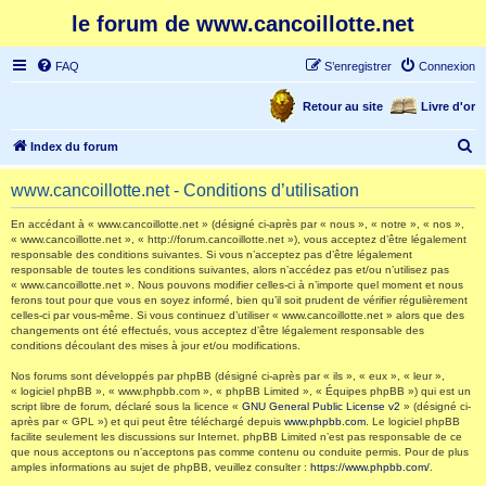
le forum de www.cancoillotte.net
FAQ
S’enregistrer
Connexion
Retour au site
Livre d'or
R
Index du forum
e
www.cancoillotte.net - Conditions d’utilisation
c
h
En accédant à « www.cancoillotte.net » (désigné ci-après par « nous », « notre », « nos »,
« www.cancoillotte.net », « http://forum.cancoillotte.net »), vous acceptez d’être légalement
e
responsable des conditions suivantes. Si vous n’acceptez pas d’être légalement
responsable de toutes les conditions suivantes, alors n’accédez pas et/ou n’utilisez pas
r
« www.cancoillotte.net ». Nous pouvons modifier celles-ci à n’importe quel moment et nous
ferons tout pour que vous en soyez informé, bien qu’il soit prudent de vérifier régulièrement
c
celles-ci par vous-même. Si vous continuez d’utiliser « www.cancoillotte.net » alors que des
h
changements ont été effectués, vous acceptez d’être légalement responsable des
conditions découlant des mises à jour et/ou modifications.
e
Nos forums sont développés par phpBB (désigné ci-après par « ils », « eux », « leur »,
r
« logiciel phpBB », « www.phpbb.com », « phpBB Limited », « Équipes phpBB ») qui est un
script libre de forum, déclaré sous la licence «
GNU General Public License v2
» (désigné ci-
après par « GPL ») et qui peut être téléchargé depuis
www.phpbb.com
. Le logiciel phpBB
facilite seulement les discussions sur Internet. phpBB Limited n’est pas responsable de ce
que nous acceptons ou n’acceptons pas comme contenu ou conduite permis. Pour de plus
amples informations au sujet de phpBB, veuillez consulter :
https://www.phpbb.com/
.