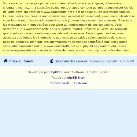
Vous acceptez de ne pas publier de contenu abusif, obscène, vulgaire, diffamatoire,
choquant, menaçant, à caractère sexuel ou tout autre contenu qui peut transgresser les lois
de votre pays, du pays où « www.cancoillotte.net » est hébergé ou les lois internationales.
Le faire peut vous mener à un bannissement immédiat et permanent, avec une notification à
votre fournisseur d’accès à Internet si nous le jugeons nécessaire. Les adresses IP de tous
les messages sont enregistrées pour aider au renforcement de ces conditions. Vous
acceptez que « www.cancoillotte.net » supprime, modifie, déplace ou verrouille n’importe
quel sujet lorsque nous estimons que cela est nécessaire. En tant que membre, vous
acceptez que toutes les informations que vous avez saisies soient stockées dans notre
base de données. Bien que ces informations ne soient pas diffusées à une tierce partie
sans votre consentement, ni « www.cancoillotte.net », ni phpBB ne pourront être tenus
comme responsables en cas de tentative de piratage visant à compromettre les données.
Index du forum
Supprimer les cookies
Heures au format
UTC+02:00
Développé par
phpBB
® Forum Software © phpBB Limited
Traduit par
phpBB-fr.com
Confidentialité
|
Conditions