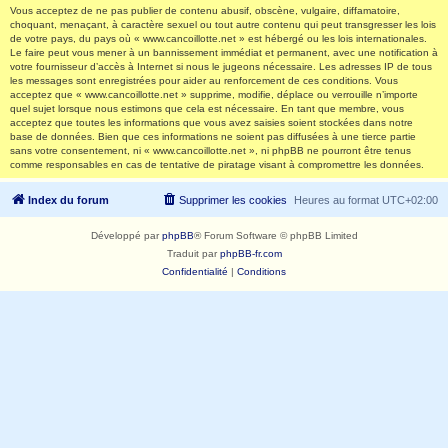
Vous acceptez de ne pas publier de contenu abusif, obscène, vulgaire, diffamatoire,
choquant, menaçant, à caractère sexuel ou tout autre contenu qui peut transgresser les lois
de votre pays, du pays où « www.cancoillotte.net » est hébergé ou les lois internationales.
Le faire peut vous mener à un bannissement immédiat et permanent, avec une notification à
votre fournisseur d’accès à Internet si nous le jugeons nécessaire. Les adresses IP de tous
les messages sont enregistrées pour aider au renforcement de ces conditions. Vous
acceptez que « www.cancoillotte.net » supprime, modifie, déplace ou verrouille n’importe
quel sujet lorsque nous estimons que cela est nécessaire. En tant que membre, vous
acceptez que toutes les informations que vous avez saisies soient stockées dans notre
base de données. Bien que ces informations ne soient pas diffusées à une tierce partie
sans votre consentement, ni « www.cancoillotte.net », ni phpBB ne pourront être tenus
comme responsables en cas de tentative de piratage visant à compromettre les données.
Index du forum
Supprimer les cookies
Heures au format
UTC+02:00
Développé par
phpBB
® Forum Software © phpBB Limited
Traduit par
phpBB-fr.com
Confidentialité
|
Conditions