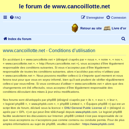
le forum de www.cancoillotte.net
FAQ
S’enregistrer
Connexion
Retour au site
Livre d'or
R
Index du forum
e
www.cancoillotte.net - Conditions d’utilisation
c
h
En accédant à « www.cancoillotte.net » (désigné ci-après par « nous », « notre », « nos »,
« www.cancoillotte.net », « http://forum.cancoillotte.net »), vous acceptez d’être légalement
e
responsable des conditions suivantes. Si vous n’acceptez pas d’être légalement
responsable de toutes les conditions suivantes, alors n’accédez pas et/ou n’utilisez pas
r
« www.cancoillotte.net ». Nous pouvons modifier celles-ci à n’importe quel moment et nous
ferons tout pour que vous en soyez informé, bien qu’il soit prudent de vérifier régulièrement
c
celles-ci par vous-même. Si vous continuez d’utiliser « www.cancoillotte.net » alors que des
h
changements ont été effectués, vous acceptez d’être légalement responsable des
conditions découlant des mises à jour et/ou modifications.
e
Nos forums sont développés par phpBB (désigné ci-après par « ils », « eux », « leur »,
r
« logiciel phpBB », « www.phpbb.com », « phpBB Limited », « Équipes phpBB ») qui est un
script libre de forum, déclaré sous la licence «
GNU General Public License v2
» (désigné ci-
après par « GPL ») et qui peut être téléchargé depuis
www.phpbb.com
. Le logiciel phpBB
facilite seulement les discussions sur Internet. phpBB Limited n’est pas responsable de ce
que nous acceptons ou n’acceptons pas comme contenu ou conduite permis. Pour de plus
amples informations au sujet de phpBB, veuillez consulter :
https://www.phpbb.com/
.