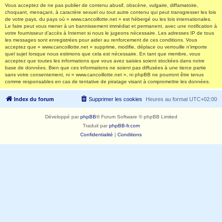
Vous acceptez de ne pas publier de contenu abusif, obscène, vulgaire, diffamatoire,
choquant, menaçant, à caractère sexuel ou tout autre contenu qui peut transgresser les lois
de votre pays, du pays où « www.cancoillotte.net » est hébergé ou les lois internationales.
Le faire peut vous mener à un bannissement immédiat et permanent, avec une notification à
votre fournisseur d’accès à Internet si nous le jugeons nécessaire. Les adresses IP de tous
les messages sont enregistrées pour aider au renforcement de ces conditions. Vous
acceptez que « www.cancoillotte.net » supprime, modifie, déplace ou verrouille n’importe
quel sujet lorsque nous estimons que cela est nécessaire. En tant que membre, vous
acceptez que toutes les informations que vous avez saisies soient stockées dans notre
base de données. Bien que ces informations ne soient pas diffusées à une tierce partie
sans votre consentement, ni « www.cancoillotte.net », ni phpBB ne pourront être tenus
comme responsables en cas de tentative de piratage visant à compromettre les données.
Index du forum
Supprimer les cookies
Heures au format
UTC+02:00
Développé par
phpBB
® Forum Software © phpBB Limited
Traduit par
phpBB-fr.com
Confidentialité
|
Conditions