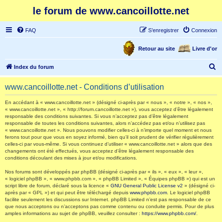
le forum de www.cancoillotte.net
FAQ
S’enregistrer
Connexion
Retour au site
Livre d'or
R
Index du forum
e
www.cancoillotte.net - Conditions d’utilisation
c
h
En accédant à « www.cancoillotte.net » (désigné ci-après par « nous », « notre », « nos »,
« www.cancoillotte.net », « http://forum.cancoillotte.net »), vous acceptez d’être légalement
e
responsable des conditions suivantes. Si vous n’acceptez pas d’être légalement
responsable de toutes les conditions suivantes, alors n’accédez pas et/ou n’utilisez pas
r
« www.cancoillotte.net ». Nous pouvons modifier celles-ci à n’importe quel moment et nous
ferons tout pour que vous en soyez informé, bien qu’il soit prudent de vérifier régulièrement
c
celles-ci par vous-même. Si vous continuez d’utiliser « www.cancoillotte.net » alors que des
h
changements ont été effectués, vous acceptez d’être légalement responsable des
conditions découlant des mises à jour et/ou modifications.
e
Nos forums sont développés par phpBB (désigné ci-après par « ils », « eux », « leur »,
r
« logiciel phpBB », « www.phpbb.com », « phpBB Limited », « Équipes phpBB ») qui est un
script libre de forum, déclaré sous la licence «
GNU General Public License v2
» (désigné ci-
après par « GPL ») et qui peut être téléchargé depuis
www.phpbb.com
. Le logiciel phpBB
facilite seulement les discussions sur Internet. phpBB Limited n’est pas responsable de ce
que nous acceptons ou n’acceptons pas comme contenu ou conduite permis. Pour de plus
amples informations au sujet de phpBB, veuillez consulter :
https://www.phpbb.com/
.