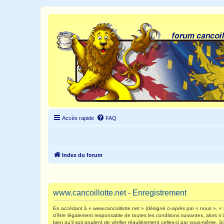
Accès rapide
FAQ
Index du forum
www.cancoillotte.net - Enregistrement
En accédant à « www.cancoillotte.net » (désigné ci-après par « nous », « n
d’être légalement responsable de toutes les conditions suivantes, alors n
bien qu’il soit prudent de vérifier régulièrement celles-ci par vous-même.