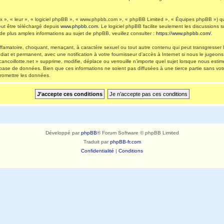
 », « leur », « logiciel phpBB », « www.phpbb.com », « phpBB Limited », « Équipes phpBB ») qui 
eut être téléchargé depuis
www.phpbb.com
. Le logiciel phpBB facilite seulement les discussions
 plus amples informations au sujet de phpBB, veuillez consulter :
https://www.phpbb.com/
.
ffamatoire, choquant, menaçant, à caractère sexuel ou tout autre contenu qui peut transgresser l
diat et permanent, avec une notification à votre fournisseur d’accès à Internet si nous le jugeo
ncoillotte.net » supprime, modifie, déplace ou verrouille n’importe quel sujet lorsque nous es
 base de données. Bien que ces informations ne soient pas diffusées à une tierce partie sans vot
romettre les données.
Développé par
phpBB
® Forum Software © phpBB Limited
Traduit par
phpBB-fr.com
Confidentialité
|
Conditions