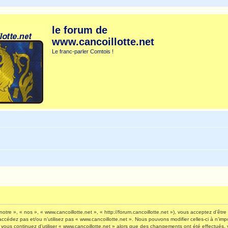
le forum de
www.cancoillotte.net
Le franc-parler Comtois !
otre », « nos », « www.cancoillotte.net », « http://forum.cancoillotte.net »), vous acceptez d’êt
’accédez pas et/ou n’utilisez pas « www.cancoillotte.net ». Nous pouvons modifier celles-ci à n’i
 Si vous continuez d’utiliser « www.cancoillotte.net » alors que des changements ont été effectué