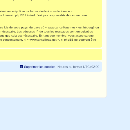
est un script libre de forum, déclaré sous la licence «
 sur Internet. phpBB Limited n’est pas responsable de ce que nous
es lois de votre pays, du pays où « www.cancoillotte.net » est hébergé ou
ns nécessaire. Les adresses IP de tous les messages sont enregistrées
timons que cela est nécessaire. En tant que membre, vous acceptez que
re consentement, ni « www.cancoillotte.net », ni phpBB ne pourront être
Supprimer les cookies
Heures au format
UTC+02:00