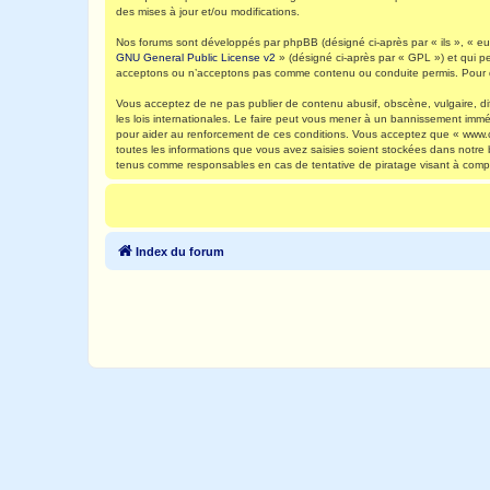
des mises à jour et/ou modifications.
Nos forums sont développés par phpBB (désigné ci-après par « ils », « eux
GNU General Public License v2
» (désigné ci-après par « GPL ») et qui p
acceptons ou n’acceptons pas comme contenu ou conduite permis. Pour de
Vous acceptez de ne pas publier de contenu abusif, obscène, vulgaire, di
les lois internationales. Le faire peut vous mener à un bannissement immé
pour aider au renforcement de ces conditions. Vous acceptez que « www.ca
toutes les informations que vous avez saisies soient stockées dans notre
tenus comme responsables en cas de tentative de piratage visant à comp
Index du forum