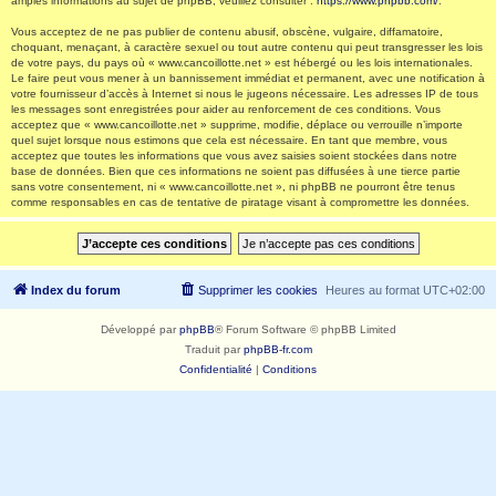
amples informations au sujet de phpBB, veuillez consulter :
https://www.phpbb.com/
.
Vous acceptez de ne pas publier de contenu abusif, obscène, vulgaire, diffamatoire,
choquant, menaçant, à caractère sexuel ou tout autre contenu qui peut transgresser les lois
de votre pays, du pays où « www.cancoillotte.net » est hébergé ou les lois internationales.
Le faire peut vous mener à un bannissement immédiat et permanent, avec une notification à
votre fournisseur d’accès à Internet si nous le jugeons nécessaire. Les adresses IP de tous
les messages sont enregistrées pour aider au renforcement de ces conditions. Vous
acceptez que « www.cancoillotte.net » supprime, modifie, déplace ou verrouille n’importe
quel sujet lorsque nous estimons que cela est nécessaire. En tant que membre, vous
acceptez que toutes les informations que vous avez saisies soient stockées dans notre
base de données. Bien que ces informations ne soient pas diffusées à une tierce partie
sans votre consentement, ni « www.cancoillotte.net », ni phpBB ne pourront être tenus
comme responsables en cas de tentative de piratage visant à compromettre les données.
Index du forum
Supprimer les cookies
Heures au format
UTC+02:00
Développé par
phpBB
® Forum Software © phpBB Limited
Traduit par
phpBB-fr.com
Confidentialité
|
Conditions