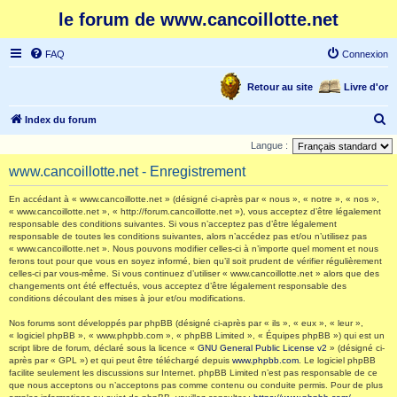
le forum de www.cancoillotte.net
FAQ
Connexion
Retour au site
Livre d'or
R
Index du forum
e
Langue :
c
www.cancoillotte.net - Enregistrement
h
En accédant à « www.cancoillotte.net » (désigné ci-après par « nous », « notre », « nos »,
e
« www.cancoillotte.net », « http://forum.cancoillotte.net »), vous acceptez d’être légalement
responsable des conditions suivantes. Si vous n’acceptez pas d’être légalement
r
responsable de toutes les conditions suivantes, alors n’accédez pas et/ou n’utilisez pas
c
« www.cancoillotte.net ». Nous pouvons modifier celles-ci à n’importe quel moment et nous
ferons tout pour que vous en soyez informé, bien qu’il soit prudent de vérifier régulièrement
h
celles-ci par vous-même. Si vous continuez d’utiliser « www.cancoillotte.net » alors que des
changements ont été effectués, vous acceptez d’être légalement responsable des
e
conditions découlant des mises à jour et/ou modifications.
r
Nos forums sont développés par phpBB (désigné ci-après par « ils », « eux », « leur »,
« logiciel phpBB », « www.phpbb.com », « phpBB Limited », « Équipes phpBB ») qui est un
script libre de forum, déclaré sous la licence «
GNU General Public License v2
» (désigné ci-
après par « GPL ») et qui peut être téléchargé depuis
www.phpbb.com
. Le logiciel phpBB
facilite seulement les discussions sur Internet. phpBB Limited n’est pas responsable de ce
que nous acceptons ou n’acceptons pas comme contenu ou conduite permis. Pour de plus