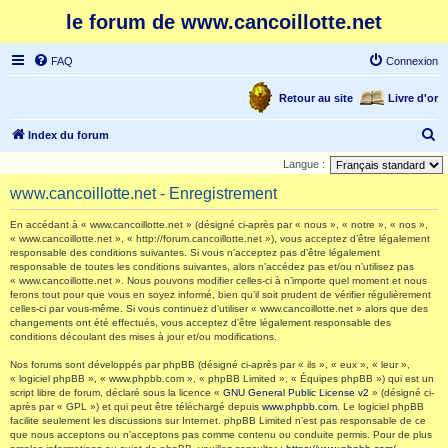
le forum de www.cancoillotte.net
FAQ
Connexion
Retour au site
Livre d'or
R
Index du forum
e
Langue :
c
www.cancoillotte.net - Enregistrement
h
En accédant à « www.cancoillotte.net » (désigné ci-après par « nous », « notre », « nos »,
e
« www.cancoillotte.net », « http://forum.cancoillotte.net »), vous acceptez d’être légalement
responsable des conditions suivantes. Si vous n’acceptez pas d’être légalement
r
responsable de toutes les conditions suivantes, alors n’accédez pas et/ou n’utilisez pas
c
« www.cancoillotte.net ». Nous pouvons modifier celles-ci à n’importe quel moment et nous
ferons tout pour que vous en soyez informé, bien qu’il soit prudent de vérifier régulièrement
h
celles-ci par vous-même. Si vous continuez d’utiliser « www.cancoillotte.net » alors que des
changements ont été effectués, vous acceptez d’être légalement responsable des
e
conditions découlant des mises à jour et/ou modifications.
r
Nos forums sont développés par phpBB (désigné ci-après par « ils », « eux », « leur »,
« logiciel phpBB », « www.phpbb.com », « phpBB Limited », « Équipes phpBB ») qui est un
script libre de forum, déclaré sous la licence «
GNU General Public License v2
» (désigné ci-
après par « GPL ») et qui peut être téléchargé depuis
www.phpbb.com
. Le logiciel phpBB
facilite seulement les discussions sur Internet. phpBB Limited n’est pas responsable de ce
que nous acceptons ou n’acceptons pas comme contenu ou conduite permis. Pour de plus