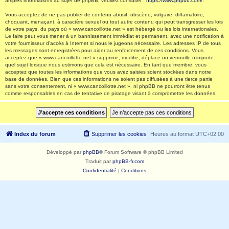
amples informations au sujet de phpBB, veuillez consulter :
https://www.phpbb.com/
.
Vous acceptez de ne pas publier de contenu abusif, obscène, vulgaire, diffamatoire,
choquant, menaçant, à caractère sexuel ou tout autre contenu qui peut transgresser les lois
de votre pays, du pays où « www.cancoillotte.net » est hébergé ou les lois internationales.
Le faire peut vous mener à un bannissement immédiat et permanent, avec une notification à
votre fournisseur d’accès à Internet si nous le jugeons nécessaire. Les adresses IP de tous
les messages sont enregistrées pour aider au renforcement de ces conditions. Vous
acceptez que « www.cancoillotte.net » supprime, modifie, déplace ou verrouille n’importe
quel sujet lorsque nous estimons que cela est nécessaire. En tant que membre, vous
acceptez que toutes les informations que vous avez saisies soient stockées dans notre
base de données. Bien que ces informations ne soient pas diffusées à une tierce partie
sans votre consentement, ni « www.cancoillotte.net », ni phpBB ne pourront être tenus
comme responsables en cas de tentative de piratage visant à compromettre les données.
Index du forum
Supprimer les cookies
Heures au format
UTC+02:00
Développé par
phpBB
® Forum Software © phpBB Limited
Traduit par
phpBB-fr.com
Confidentialité
|
Conditions