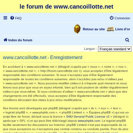
le forum de www.cancoillotte.net
FAQ
Connexion
Retour au site
Livre d'or
R
Index du forum
e
Langue :
c
www.cancoillotte.net - Enregistrement
h
En accédant à « www.cancoillotte.net » (désigné ci-après par « nous », « notre », « nos »,
e
« www.cancoillotte.net », « http://forum.cancoillotte.net »), vous acceptez d’être légalement
responsable des conditions suivantes. Si vous n’acceptez pas d’être légalement
r
responsable de toutes les conditions suivantes, alors n’accédez pas et/ou n’utilisez pas
c
« www.cancoillotte.net ». Nous pouvons modifier celles-ci à n’importe quel moment et nous
ferons tout pour que vous en soyez informé, bien qu’il soit prudent de vérifier régulièrement
h
celles-ci par vous-même. Si vous continuez d’utiliser « www.cancoillotte.net » alors que des
changements ont été effectués, vous acceptez d’être légalement responsable des
e
conditions découlant des mises à jour et/ou modifications.
r
Nos forums sont développés par phpBB (désigné ci-après par « ils », « eux », « leur »,
« logiciel phpBB », « www.phpbb.com », « phpBB Limited », « Équipes phpBB ») qui est un
script libre de forum, déclaré sous la licence «
GNU General Public License v2
» (désigné ci-
après par « GPL ») et qui peut être téléchargé depuis
www.phpbb.com
. Le logiciel phpBB
facilite seulement les discussions sur Internet. phpBB Limited n’est pas responsable de ce
que nous acceptons ou n’acceptons pas comme contenu ou conduite permis. Pour de plus