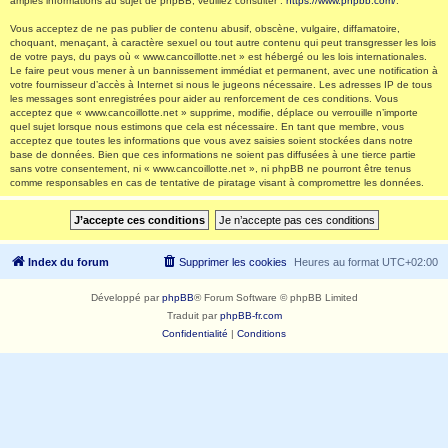
amples informations au sujet de phpBB, veuillez consulter :
https://www.phpbb.com/
.
Vous acceptez de ne pas publier de contenu abusif, obscène, vulgaire, diffamatoire,
choquant, menaçant, à caractère sexuel ou tout autre contenu qui peut transgresser les lois
de votre pays, du pays où « www.cancoillotte.net » est hébergé ou les lois internationales.
Le faire peut vous mener à un bannissement immédiat et permanent, avec une notification à
votre fournisseur d’accès à Internet si nous le jugeons nécessaire. Les adresses IP de tous
les messages sont enregistrées pour aider au renforcement de ces conditions. Vous
acceptez que « www.cancoillotte.net » supprime, modifie, déplace ou verrouille n’importe
quel sujet lorsque nous estimons que cela est nécessaire. En tant que membre, vous
acceptez que toutes les informations que vous avez saisies soient stockées dans notre
base de données. Bien que ces informations ne soient pas diffusées à une tierce partie
sans votre consentement, ni « www.cancoillotte.net », ni phpBB ne pourront être tenus
comme responsables en cas de tentative de piratage visant à compromettre les données.
Index du forum
Supprimer les cookies
Heures au format
UTC+02:00
Développé par
phpBB
® Forum Software © phpBB Limited
Traduit par
phpBB-fr.com
Confidentialité
|
Conditions