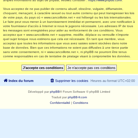
amples informations au sujet de phpBB, veuillez consulter :
https://www.phpbb.com/
.
Vous acceptez de ne pas publier de contenu abusif, obscène, vulgaire, diffamatoire,
choquant, menaçant, à caractère sexuel ou tout autre contenu qui peut transgresser les lois
de votre pays, du pays où « www.cancoillotte.net » est hébergé ou les lois internationales.
Le faire peut vous mener à un bannissement immédiat et permanent, avec une notification à
votre fournisseur d’accès à Internet si nous le jugeons nécessaire. Les adresses IP de tous
les messages sont enregistrées pour aider au renforcement de ces conditions. Vous
acceptez que « www.cancoillotte.net » supprime, modifie, déplace ou verrouille n’importe
quel sujet lorsque nous estimons que cela est nécessaire. En tant que membre, vous
acceptez que toutes les informations que vous avez saisies soient stockées dans notre
base de données. Bien que ces informations ne soient pas diffusées à une tierce partie
sans votre consentement, ni « www.cancoillotte.net », ni phpBB ne pourront être tenus
comme responsables en cas de tentative de piratage visant à compromettre les données.
Index du forum
Supprimer les cookies
Heures au format
UTC+02:00
Développé par
phpBB
® Forum Software © phpBB Limited
Traduit par
phpBB-fr.com
Confidentialité
|
Conditions