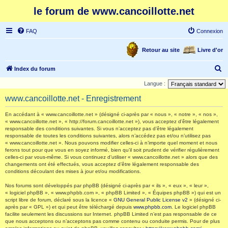
le forum de www.cancoillotte.net
FAQ
Connexion
Retour au site
Livre d'or
R
Index du forum
e
Langue :
c
www.cancoillotte.net - Enregistrement
h
En accédant à « www.cancoillotte.net » (désigné ci-après par « nous », « notre », « nos »,
e
« www.cancoillotte.net », « http://forum.cancoillotte.net »), vous acceptez d’être légalement
responsable des conditions suivantes. Si vous n’acceptez pas d’être légalement
r
responsable de toutes les conditions suivantes, alors n’accédez pas et/ou n’utilisez pas
c
« www.cancoillotte.net ». Nous pouvons modifier celles-ci à n’importe quel moment et nous
ferons tout pour que vous en soyez informé, bien qu’il soit prudent de vérifier régulièrement
h
celles-ci par vous-même. Si vous continuez d’utiliser « www.cancoillotte.net » alors que des
changements ont été effectués, vous acceptez d’être légalement responsable des
e
conditions découlant des mises à jour et/ou modifications.
r
Nos forums sont développés par phpBB (désigné ci-après par « ils », « eux », « leur »,
« logiciel phpBB », « www.phpbb.com », « phpBB Limited », « Équipes phpBB ») qui est un
script libre de forum, déclaré sous la licence «
GNU General Public License v2
» (désigné ci-
après par « GPL ») et qui peut être téléchargé depuis
www.phpbb.com
. Le logiciel phpBB
facilite seulement les discussions sur Internet. phpBB Limited n’est pas responsable de ce
que nous acceptons ou n’acceptons pas comme contenu ou conduite permis. Pour de plus