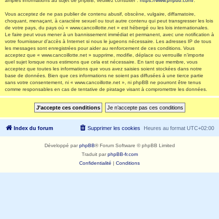
amples informations au sujet de phpBB, veuillez consulter :
https://www.phpbb.com/
.
Vous acceptez de ne pas publier de contenu abusif, obscène, vulgaire, diffamatoire,
choquant, menaçant, à caractère sexuel ou tout autre contenu qui peut transgresser les lois
de votre pays, du pays où « www.cancoillotte.net » est hébergé ou les lois internationales.
Le faire peut vous mener à un bannissement immédiat et permanent, avec une notification à
votre fournisseur d’accès à Internet si nous le jugeons nécessaire. Les adresses IP de tous
les messages sont enregistrées pour aider au renforcement de ces conditions. Vous
acceptez que « www.cancoillotte.net » supprime, modifie, déplace ou verrouille n’importe
quel sujet lorsque nous estimons que cela est nécessaire. En tant que membre, vous
acceptez que toutes les informations que vous avez saisies soient stockées dans notre
base de données. Bien que ces informations ne soient pas diffusées à une tierce partie
sans votre consentement, ni « www.cancoillotte.net », ni phpBB ne pourront être tenus
comme responsables en cas de tentative de piratage visant à compromettre les données.
Index du forum
Supprimer les cookies
Heures au format
UTC+02:00
Développé par
phpBB
® Forum Software © phpBB Limited
Traduit par
phpBB-fr.com
Confidentialité
|
Conditions