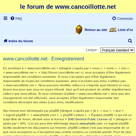
le forum de www.cancoillotte.net
FAQ
Connexion
Retour au site
Livre d'or
R
Index du forum
e
Langue :
c
www.cancoillotte.net - Enregistrement
h
En accédant à « www.cancoillotte.net » (désigné ci-après par « nous », « notre », « nos »,
e
« www.cancoillotte.net », « http://forum.cancoillotte.net »), vous acceptez d’être légalement
responsable des conditions suivantes. Si vous n’acceptez pas d’être légalement
r
responsable de toutes les conditions suivantes, alors n’accédez pas et/ou n’utilisez pas
c
« www.cancoillotte.net ». Nous pouvons modifier celles-ci à n’importe quel moment et nous
ferons tout pour que vous en soyez informé, bien qu’il soit prudent de vérifier régulièrement
h
celles-ci par vous-même. Si vous continuez d’utiliser « www.cancoillotte.net » alors que des
changements ont été effectués, vous acceptez d’être légalement responsable des
e
conditions découlant des mises à jour et/ou modifications.
r
Nos forums sont développés par phpBB (désigné ci-après par « ils », « eux », « leur »,
« logiciel phpBB », « www.phpbb.com », « phpBB Limited », « Équipes phpBB ») qui est un
script libre de forum, déclaré sous la licence «
GNU General Public License v2
» (désigné ci-
après par « GPL ») et qui peut être téléchargé depuis
www.phpbb.com
. Le logiciel phpBB
facilite seulement les discussions sur Internet. phpBB Limited n’est pas responsable de ce
que nous acceptons ou n’acceptons pas comme contenu ou conduite permis. Pour de plus