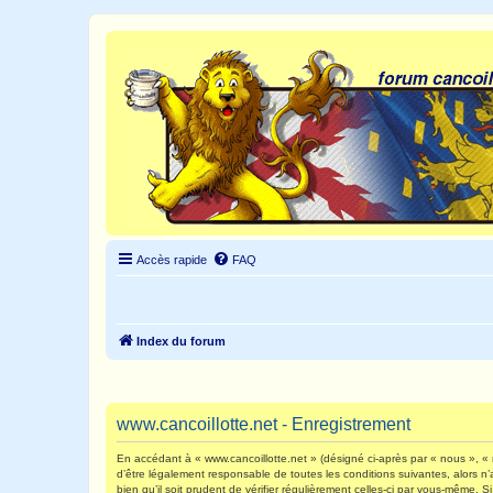
Accès rapide
FAQ
Index du forum
www.cancoillotte.net - Enregistrement
En accédant à « www.cancoillotte.net » (désigné ci-après par « nous », « n
d’être légalement responsable de toutes les conditions suivantes, alors n
bien qu’il soit prudent de vérifier régulièrement celles-ci par vous-même.