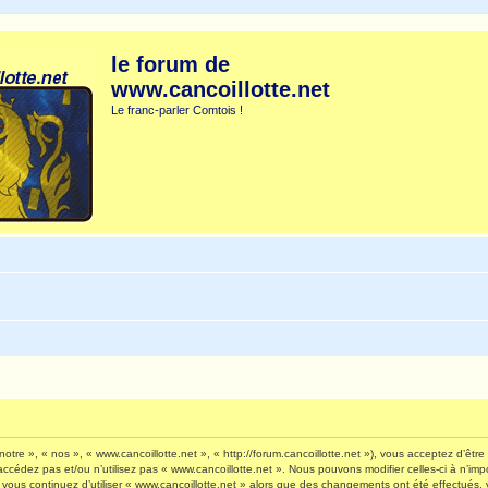
le forum de
www.cancoillotte.net
Le franc-parler Comtois !
otre », « nos », « www.cancoillotte.net », « http://forum.cancoillotte.net »), vous acceptez d’êt
’accédez pas et/ou n’utilisez pas « www.cancoillotte.net ». Nous pouvons modifier celles-ci à n’i
 Si vous continuez d’utiliser « www.cancoillotte.net » alors que des changements ont été effectué