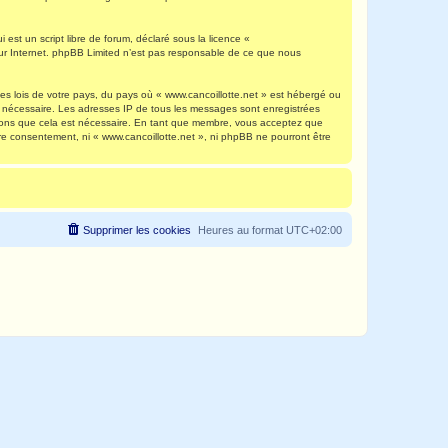
est un script libre de forum, déclaré sous la licence «
 sur Internet. phpBB Limited n’est pas responsable de ce que nous
es lois de votre pays, du pays où « www.cancoillotte.net » est hébergé ou
ns nécessaire. Les adresses IP de tous les messages sont enregistrées
timons que cela est nécessaire. En tant que membre, vous acceptez que
re consentement, ni « www.cancoillotte.net », ni phpBB ne pourront être
Supprimer les cookies
Heures au format
UTC+02:00