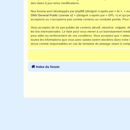
des mises à jour et/ou modifications.
Nos forums sont développés par phpBB (désigné ci-après par « ils », « eux
GNU General Public License v2
» (désigné ci-après par « GPL ») et qui p
acceptons ou n’acceptons pas comme contenu ou conduite permis. Pour de
Vous acceptez de ne pas publier de contenu abusif, obscène, vulgaire, di
les lois internationales. Le faire peut vous mener à un bannissement immé
pour aider au renforcement de ces conditions. Vous acceptez que « www.ca
toutes les informations que vous avez saisies soient stockées dans notre
tenus comme responsables en cas de tentative de piratage visant à comp
Index du forum