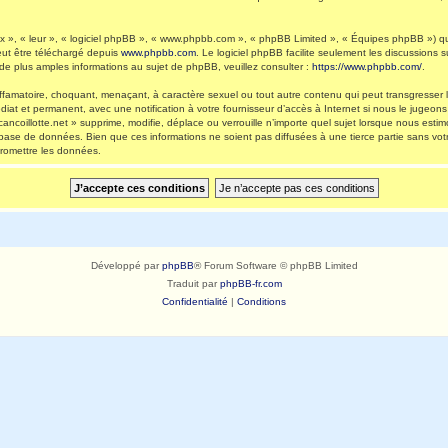
 », « leur », « logiciel phpBB », « www.phpbb.com », « phpBB Limited », « Équipes phpBB ») qui 
eut être téléchargé depuis
www.phpbb.com
. Le logiciel phpBB facilite seulement les discussions
 plus amples informations au sujet de phpBB, veuillez consulter :
https://www.phpbb.com/
.
ffamatoire, choquant, menaçant, à caractère sexuel ou tout autre contenu qui peut transgresser l
diat et permanent, avec une notification à votre fournisseur d’accès à Internet si nous le jugeo
ncoillotte.net » supprime, modifie, déplace ou verrouille n’importe quel sujet lorsque nous es
 base de données. Bien que ces informations ne soient pas diffusées à une tierce partie sans vot
romettre les données.
Développé par
phpBB
® Forum Software © phpBB Limited
Traduit par
phpBB-fr.com
Confidentialité
|
Conditions