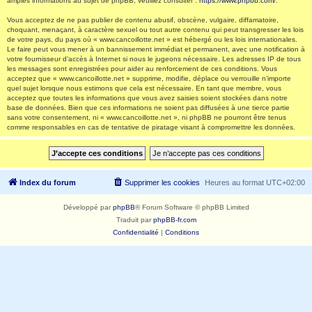
amples informations au sujet de phpBB, veuillez consulter :
https://www.phpbb.com/
.
Vous acceptez de ne pas publier de contenu abusif, obscène, vulgaire, diffamatoire,
choquant, menaçant, à caractère sexuel ou tout autre contenu qui peut transgresser les lois
de votre pays, du pays où « www.cancoillotte.net » est hébergé ou les lois internationales.
Le faire peut vous mener à un bannissement immédiat et permanent, avec une notification à
votre fournisseur d’accès à Internet si nous le jugeons nécessaire. Les adresses IP de tous
les messages sont enregistrées pour aider au renforcement de ces conditions. Vous
acceptez que « www.cancoillotte.net » supprime, modifie, déplace ou verrouille n’importe
quel sujet lorsque nous estimons que cela est nécessaire. En tant que membre, vous
acceptez que toutes les informations que vous avez saisies soient stockées dans notre
base de données. Bien que ces informations ne soient pas diffusées à une tierce partie
sans votre consentement, ni « www.cancoillotte.net », ni phpBB ne pourront être tenus
comme responsables en cas de tentative de piratage visant à compromettre les données.
Index du forum
Supprimer les cookies
Heures au format
UTC+02:00
Développé par
phpBB
® Forum Software © phpBB Limited
Traduit par
phpBB-fr.com
Confidentialité
|
Conditions