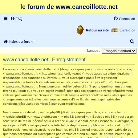
le forum de www.cancoillotte.net
FAQ
Connexion
Retour au site
Livre d'or
R
Index du forum
e
Langue :
c
www.cancoillotte.net - Enregistrement
h
En accédant à « www.cancoillotte.net » (désigné ci-après par « nous », « notre », « nos »,
e
« www.cancoillotte.net », « http://forum.cancoillotte.net »), vous acceptez d’être légalement
responsable des conditions suivantes. Si vous n’acceptez pas d’être légalement
r
responsable de toutes les conditions suivantes, alors n’accédez pas et/ou n’utilisez pas
c
« www.cancoillotte.net ». Nous pouvons modifier celles-ci à n’importe quel moment et nous
ferons tout pour que vous en soyez informé, bien qu’il soit prudent de vérifier régulièrement
h
celles-ci par vous-même. Si vous continuez d’utiliser « www.cancoillotte.net » alors que des
changements ont été effectués, vous acceptez d’être légalement responsable des
e
conditions découlant des mises à jour et/ou modifications.
r
Nos forums sont développés par phpBB (désigné ci-après par « ils », « eux », « leur »,
« logiciel phpBB », « www.phpbb.com », « phpBB Limited », « Équipes phpBB ») qui est un
script libre de forum, déclaré sous la licence «
GNU General Public License v2
» (désigné ci-
après par « GPL ») et qui peut être téléchargé depuis
www.phpbb.com
. Le logiciel phpBB
facilite seulement les discussions sur Internet. phpBB Limited n’est pas responsable de ce
que nous acceptons ou n’acceptons pas comme contenu ou conduite permis. Pour de plus