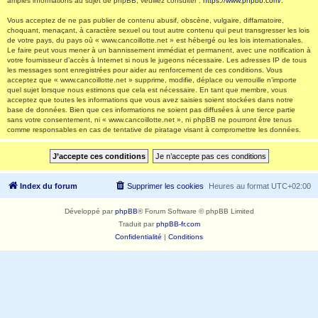
amples informations au sujet de phpBB, veuillez consulter :
https://www.phpbb.com/
.
Vous acceptez de ne pas publier de contenu abusif, obscène, vulgaire, diffamatoire,
choquant, menaçant, à caractère sexuel ou tout autre contenu qui peut transgresser les lois
de votre pays, du pays où « www.cancoillotte.net » est hébergé ou les lois internationales.
Le faire peut vous mener à un bannissement immédiat et permanent, avec une notification à
votre fournisseur d’accès à Internet si nous le jugeons nécessaire. Les adresses IP de tous
les messages sont enregistrées pour aider au renforcement de ces conditions. Vous
acceptez que « www.cancoillotte.net » supprime, modifie, déplace ou verrouille n’importe
quel sujet lorsque nous estimons que cela est nécessaire. En tant que membre, vous
acceptez que toutes les informations que vous avez saisies soient stockées dans notre
base de données. Bien que ces informations ne soient pas diffusées à une tierce partie
sans votre consentement, ni « www.cancoillotte.net », ni phpBB ne pourront être tenus
comme responsables en cas de tentative de piratage visant à compromettre les données.
Index du forum
Supprimer les cookies
Heures au format
UTC+02:00
Développé par
phpBB
® Forum Software © phpBB Limited
Traduit par
phpBB-fr.com
Confidentialité
|
Conditions