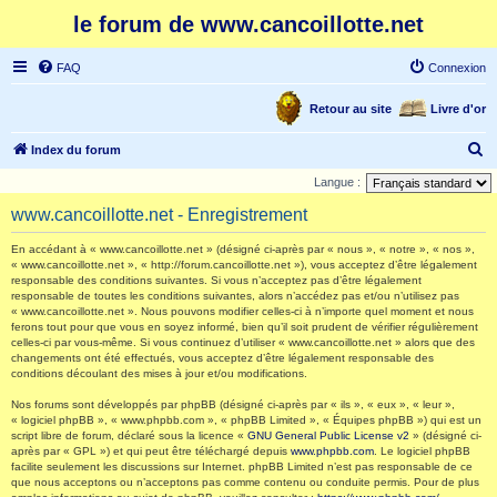
le forum de www.cancoillotte.net
FAQ
Connexion
Retour au site
Livre d'or
R
Index du forum
e
Langue :
c
www.cancoillotte.net - Enregistrement
h
En accédant à « www.cancoillotte.net » (désigné ci-après par « nous », « notre », « nos »,
e
« www.cancoillotte.net », « http://forum.cancoillotte.net »), vous acceptez d’être légalement
responsable des conditions suivantes. Si vous n’acceptez pas d’être légalement
r
responsable de toutes les conditions suivantes, alors n’accédez pas et/ou n’utilisez pas
c
« www.cancoillotte.net ». Nous pouvons modifier celles-ci à n’importe quel moment et nous
ferons tout pour que vous en soyez informé, bien qu’il soit prudent de vérifier régulièrement
h
celles-ci par vous-même. Si vous continuez d’utiliser « www.cancoillotte.net » alors que des
changements ont été effectués, vous acceptez d’être légalement responsable des
e
conditions découlant des mises à jour et/ou modifications.
r
Nos forums sont développés par phpBB (désigné ci-après par « ils », « eux », « leur »,
« logiciel phpBB », « www.phpbb.com », « phpBB Limited », « Équipes phpBB ») qui est un
script libre de forum, déclaré sous la licence «
GNU General Public License v2
» (désigné ci-
après par « GPL ») et qui peut être téléchargé depuis
www.phpbb.com
. Le logiciel phpBB
facilite seulement les discussions sur Internet. phpBB Limited n’est pas responsable de ce
que nous acceptons ou n’acceptons pas comme contenu ou conduite permis. Pour de plus