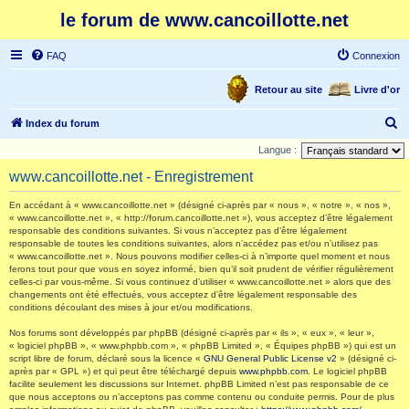
le forum de www.cancoillotte.net
FAQ
Connexion
Retour au site
Livre d'or
R
Index du forum
e
Langue :
c
www.cancoillotte.net - Enregistrement
h
En accédant à « www.cancoillotte.net » (désigné ci-après par « nous », « notre », « nos »,
e
« www.cancoillotte.net », « http://forum.cancoillotte.net »), vous acceptez d’être légalement
responsable des conditions suivantes. Si vous n’acceptez pas d’être légalement
r
responsable de toutes les conditions suivantes, alors n’accédez pas et/ou n’utilisez pas
c
« www.cancoillotte.net ». Nous pouvons modifier celles-ci à n’importe quel moment et nous
ferons tout pour que vous en soyez informé, bien qu’il soit prudent de vérifier régulièrement
h
celles-ci par vous-même. Si vous continuez d’utiliser « www.cancoillotte.net » alors que des
changements ont été effectués, vous acceptez d’être légalement responsable des
e
conditions découlant des mises à jour et/ou modifications.
r
Nos forums sont développés par phpBB (désigné ci-après par « ils », « eux », « leur »,
« logiciel phpBB », « www.phpbb.com », « phpBB Limited », « Équipes phpBB ») qui est un
script libre de forum, déclaré sous la licence «
GNU General Public License v2
» (désigné ci-
après par « GPL ») et qui peut être téléchargé depuis
www.phpbb.com
. Le logiciel phpBB
facilite seulement les discussions sur Internet. phpBB Limited n’est pas responsable de ce
que nous acceptons ou n’acceptons pas comme contenu ou conduite permis. Pour de plus