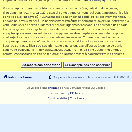
amples informations au sujet de phpBB, veuillez consulter :
https://www.phpbb.com/
.
Vous acceptez de ne pas publier de contenu abusif, obscène, vulgaire, diffamatoire,
choquant, menaçant, à caractère sexuel ou tout autre contenu qui peut transgresser les lois
de votre pays, du pays où « www.cancoillotte.net » est hébergé ou les lois internationales.
Le faire peut vous mener à un bannissement immédiat et permanent, avec une notification à
votre fournisseur d’accès à Internet si nous le jugeons nécessaire. Les adresses IP de tous
les messages sont enregistrées pour aider au renforcement de ces conditions. Vous
acceptez que « www.cancoillotte.net » supprime, modifie, déplace ou verrouille n’importe
quel sujet lorsque nous estimons que cela est nécessaire. En tant que membre, vous
acceptez que toutes les informations que vous avez saisies soient stockées dans notre
base de données. Bien que ces informations ne soient pas diffusées à une tierce partie
sans votre consentement, ni « www.cancoillotte.net », ni phpBB ne pourront être tenus
comme responsables en cas de tentative de piratage visant à compromettre les données.
Index du forum
Supprimer les cookies
Heures au format
UTC+02:00
Développé par
phpBB
® Forum Software © phpBB Limited
Traduit par
phpBB-fr.com
Confidentialité
|
Conditions