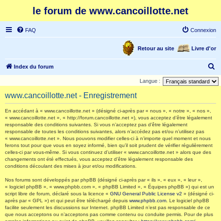
le forum de www.cancoillotte.net
FAQ
Connexion
Retour au site
Livre d'or
R
Index du forum
e
Langue :
c
www.cancoillotte.net - Enregistrement
h
En accédant à « www.cancoillotte.net » (désigné ci-après par « nous », « notre », « nos »,
e
« www.cancoillotte.net », « http://forum.cancoillotte.net »), vous acceptez d’être légalement
responsable des conditions suivantes. Si vous n’acceptez pas d’être légalement
r
responsable de toutes les conditions suivantes, alors n’accédez pas et/ou n’utilisez pas
c
« www.cancoillotte.net ». Nous pouvons modifier celles-ci à n’importe quel moment et nous
ferons tout pour que vous en soyez informé, bien qu’il soit prudent de vérifier régulièrement
h
celles-ci par vous-même. Si vous continuez d’utiliser « www.cancoillotte.net » alors que des
changements ont été effectués, vous acceptez d’être légalement responsable des
e
conditions découlant des mises à jour et/ou modifications.
r
Nos forums sont développés par phpBB (désigné ci-après par « ils », « eux », « leur »,
« logiciel phpBB », « www.phpbb.com », « phpBB Limited », « Équipes phpBB ») qui est un
script libre de forum, déclaré sous la licence «
GNU General Public License v2
» (désigné ci-
après par « GPL ») et qui peut être téléchargé depuis
www.phpbb.com
. Le logiciel phpBB
facilite seulement les discussions sur Internet. phpBB Limited n’est pas responsable de ce
que nous acceptons ou n’acceptons pas comme contenu ou conduite permis. Pour de plus