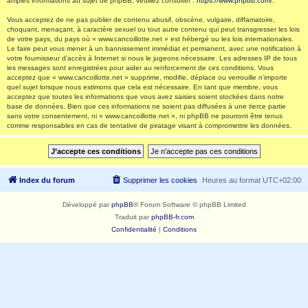
amples informations au sujet de phpBB, veuillez consulter :
https://www.phpbb.com/
.
Vous acceptez de ne pas publier de contenu abusif, obscène, vulgaire, diffamatoire,
choquant, menaçant, à caractère sexuel ou tout autre contenu qui peut transgresser les lois
de votre pays, du pays où « www.cancoillotte.net » est hébergé ou les lois internationales.
Le faire peut vous mener à un bannissement immédiat et permanent, avec une notification à
votre fournisseur d’accès à Internet si nous le jugeons nécessaire. Les adresses IP de tous
les messages sont enregistrées pour aider au renforcement de ces conditions. Vous
acceptez que « www.cancoillotte.net » supprime, modifie, déplace ou verrouille n’importe
quel sujet lorsque nous estimons que cela est nécessaire. En tant que membre, vous
acceptez que toutes les informations que vous avez saisies soient stockées dans notre
base de données. Bien que ces informations ne soient pas diffusées à une tierce partie
sans votre consentement, ni « www.cancoillotte.net », ni phpBB ne pourront être tenus
comme responsables en cas de tentative de piratage visant à compromettre les données.
Index du forum
Supprimer les cookies
Heures au format
UTC+02:00
Développé par
phpBB
® Forum Software © phpBB Limited
Traduit par
phpBB-fr.com
Confidentialité
|
Conditions