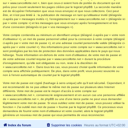
sur « www.cancoillotte.net », bien que ceux-ci soient hors de portée du document qui est
prévu pour couvrir seulement les pages créées par le logiciel phpBB. La seconde manière
est de récupérer l’information que vous nous envoyez et que nous collectons. Ceci peut
être, et n’est pas limité à : la publication de message en tant qu’utilisateur invité (désignée
ci-après par « messages invités »), l’enregistrement sur « www.cancoillotte.net » (désignée ici
par « votre compte ») et les messages que vous envoyez après l’enregistrement et lors
d’une connexion (désignés ici par « vos messages »).
Votre compte contiendra au minimum un identifiant unique (désigné ci-après par « votre nom
d’utilisateur »), un mot de passe personnel utilisé pour la connexion à votre compte (désigné
ci-après par « votre mot de passe »), et une adresse courriel personnelle valide (désignée ci-
après par « votre courriel »). Vos informations pour votre compte sur « www.cancoillotte.net »
sont protégées par les lois de protection des données applicables dans le pays qui nous
héberge. Toute information en-dehors de votre nom d’utilisateur, de votre mot de passe et
de votre adresse courriel requise par « www.cancoillotte.net » durant la procédure
d’enregistrement, qu’elle soit obligatoire ou non, reste à la discrétion de
« www.cancoillotte.net ». Dans tous les cas, vous pouvez choisir quelle information de votre
compte sera affichée publiquement. De plus, dans votre profil, vous pouvez souscrire ou
non à l’envoi automatique de courriel par le logiciel phpBB.
Votre mot de passe est crypté (hashage à sens unique) afin qu’il soit sécurisé. Cependant, il
est recommandé de ne pas utiliser le même mot de passe sur plusieurs sites Internet
différents. Votre mot de passe est le moyen d’accès à votre compte sur
« www.cancoillotte.net », conservez-le soigneusement et en aucun cas une personne affiliée
de « www.cancoillotte.net », de phpBB ou une d’une tierce partie ne peut vous demander
légitimement votre mot de passe. Si vous oubliez votre mot de passe, vous pouvez utiliser la
fonction « J’ai oublié mon mot de passe » fournie par le logiciel phpBB. Ce processus vous
demandera de fournir votre nom d’utilisateur et votre courriel, alors le logiciel phpBB
générera un nouveau mot de passe qui vous permettra de vous reconnecter.
Index du forum
Supprimer les cookies
Heures au format
UTC+02:00