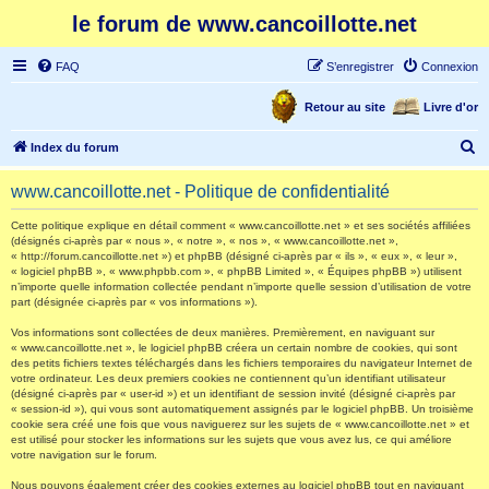
le forum de www.cancoillotte.net
FAQ
S’enregistrer
Connexion
Retour au site
Livre d'or
R
Index du forum
e
www.cancoillotte.net - Politique de confidentialité
c
h
Cette politique explique en détail comment « www.cancoillotte.net » et ses sociétés affiliées
(désignés ci-après par « nous », « notre », « nos », « www.cancoillotte.net »,
e
« http://forum.cancoillotte.net ») et phpBB (désigné ci-après par « ils », « eux », « leur »,
« logiciel phpBB », « www.phpbb.com », « phpBB Limited », « Équipes phpBB ») utilisent
r
n’importe quelle information collectée pendant n’importe quelle session d’utilisation de votre
part (désignée ci-après par « vos informations »).
c
h
Vos informations sont collectées de deux manières. Premièrement, en naviguant sur
« www.cancoillotte.net », le logiciel phpBB créera un certain nombre de cookies, qui sont
e
des petits fichiers textes téléchargés dans les fichiers temporaires du navigateur Internet de
votre ordinateur. Les deux premiers cookies ne contiennent qu’un identifiant utilisateur
r
(désigné ci-après par « user-id ») et un identifiant de session invité (désigné ci-après par
« session-id »), qui vous sont automatiquement assignés par le logiciel phpBB. Un troisième
cookie sera créé une fois que vous naviguerez sur les sujets de « www.cancoillotte.net » et
est utilisé pour stocker les informations sur les sujets que vous avez lus, ce qui améliore
votre navigation sur le forum.
Nous pouvons également créer des cookies externes au logiciel phpBB tout en naviguant