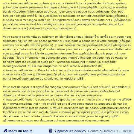
sur « www.cancoillotte.net », bien que ceux-ci soient hors de portée du document qui est
prévu pour couvrir seulement les pages créées par le logiciel phpBB. La seconde manière
est de récupérer l’information que vous nous envoyez et que nous collectons. Ceci peut
être, et n’est pas limité à : la publication de message en tant qu’utilisateur invité (désignée
ci-après par « messages invités »), l’enregistrement sur « www.cancoillotte.net » (désignée ici
par « votre compte ») et les messages que vous envoyez après l’enregistrement et lors
d’une connexion (désignés ici par « vos messages »).
Votre compte contiendra au minimum un identifiant unique (désigné ci-après par « votre nom
d’utilisateur »), un mot de passe personnel utilisé pour la connexion à votre compte (désigné
ci-après par « votre mot de passe »), et une adresse courriel personnelle valide (désignée ci-
après par « votre courriel »). Vos informations pour votre compte sur « www.cancoillotte.net »
sont protégées par les lois de protection des données applicables dans le pays qui nous
héberge. Toute information en-dehors de votre nom d’utilisateur, de votre mot de passe et
de votre adresse courriel requise par « www.cancoillotte.net » durant la procédure
d’enregistrement, qu’elle soit obligatoire ou non, reste à la discrétion de
« www.cancoillotte.net ». Dans tous les cas, vous pouvez choisir quelle information de votre
compte sera affichée publiquement. De plus, dans votre profil, vous pouvez souscrire ou
non à l’envoi automatique de courriel par le logiciel phpBB.
Votre mot de passe est crypté (hashage à sens unique) afin qu’il soit sécurisé. Cependant, il
est recommandé de ne pas utiliser le même mot de passe sur plusieurs sites Internet
différents. Votre mot de passe est le moyen d’accès à votre compte sur
« www.cancoillotte.net », conservez-le soigneusement et en aucun cas une personne affiliée
de « www.cancoillotte.net », de phpBB ou une d’une tierce partie ne peut vous demander
légitimement votre mot de passe. Si vous oubliez votre mot de passe, vous pouvez utiliser la
fonction « J’ai oublié mon mot de passe » fournie par le logiciel phpBB. Ce processus vous
demandera de fournir votre nom d’utilisateur et votre courriel, alors le logiciel phpBB
générera un nouveau mot de passe qui vous permettra de vous reconnecter.
Index du forum
Supprimer les cookies
Heures au format
UTC+02:00