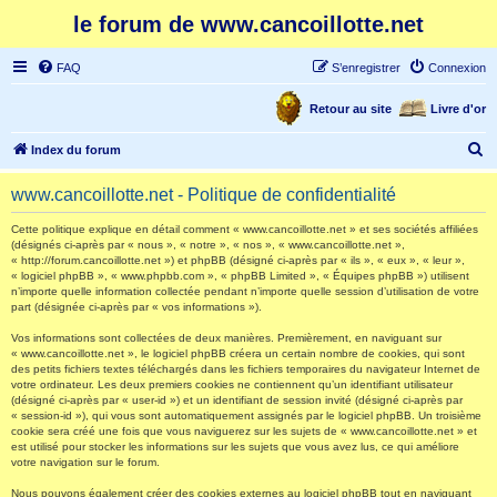
le forum de www.cancoillotte.net
FAQ
S’enregistrer
Connexion
Retour au site
Livre d'or
R
Index du forum
e
www.cancoillotte.net - Politique de confidentialité
c
h
Cette politique explique en détail comment « www.cancoillotte.net » et ses sociétés affiliées
(désignés ci-après par « nous », « notre », « nos », « www.cancoillotte.net »,
e
« http://forum.cancoillotte.net ») et phpBB (désigné ci-après par « ils », « eux », « leur »,
« logiciel phpBB », « www.phpbb.com », « phpBB Limited », « Équipes phpBB ») utilisent
r
n’importe quelle information collectée pendant n’importe quelle session d’utilisation de votre
part (désignée ci-après par « vos informations »).
c
h
Vos informations sont collectées de deux manières. Premièrement, en naviguant sur
« www.cancoillotte.net », le logiciel phpBB créera un certain nombre de cookies, qui sont
e
des petits fichiers textes téléchargés dans les fichiers temporaires du navigateur Internet de
votre ordinateur. Les deux premiers cookies ne contiennent qu’un identifiant utilisateur
r
(désigné ci-après par « user-id ») et un identifiant de session invité (désigné ci-après par
« session-id »), qui vous sont automatiquement assignés par le logiciel phpBB. Un troisième
cookie sera créé une fois que vous naviguerez sur les sujets de « www.cancoillotte.net » et
est utilisé pour stocker les informations sur les sujets que vous avez lus, ce qui améliore
votre navigation sur le forum.
Nous pouvons également créer des cookies externes au logiciel phpBB tout en naviguant