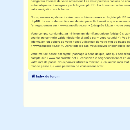
navigateur Internet de votre ordinateur. Les deux premiers cookies ne contie
automatiquement assignés par le logiciel phpBB. Un troisième cookie sera c
votre navigation sur le forum.
Nous pouvons également créer des cookies externes au logiciel phpBB tout
phpBB. La seconde manière est de récupérer l’information que vous nous env
l’enregistrement sur « www.cancoillotte.net » (désignée ici par « votre c
Votre compte contiendra au minimum un identifiant unique (désigné ci-aprè
courriel personnelle valide (désignée ci-après par « votre courriel »). Vo
information en-dehors de votre nom d’utilisateur, de votre mot de passe et 
« www.cancoillotte.net ». Dans tous les cas, vous pouvez choisir quelle in
Votre mot de passe est crypté (hashage à sens unique) afin qu’il soit séc
compte sur « www.cancoillotte.net », conservez-le soigneusement et en a
votre mot de passe, vous pouvez utiliser la fonction « J’ai oublié mon mot
mot de passe qui vous permettra de vous reconnecter.
Index du forum