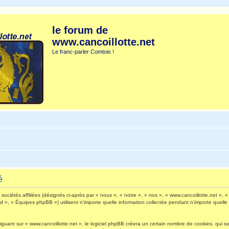
le forum de
www.cancoillotte.net
Le franc-parler Comtois !
é
ociétés affiliées (désignés ci-après par « nous », « notre », « nos », « www.cancoillotte.net », « 
», « Équipes phpBB ») utilisent n’importe quelle information collectée pendant n’importe quelle s
ant sur « www.cancoillotte.net », le logiciel phpBB créera un certain nombre de cookies, qui sont