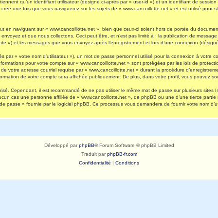
nnent qu’un identifiant utilisateur (désigné ci-après par « user-id ») et un identifiant de session 
réé une fois que vous naviguerez sur les sujets de « www.cancoillotte.net » et est utilisé pour st
 en naviguant sur « www.cancoillotte.net », bien que ceux-ci soient hors de portée du document 
oyez et que nous collectons. Ceci peut être, et n’est pas limité à : la publication de message en
ompte ») et les messages que vous envoyez après l’enregistrement et lors d’une connexion (désigné
s par « votre nom d’utilisateur »), un mot de passe personnel utilisé pour la connexion à votre 
s informations pour votre compte sur « www.cancoillotte.net » sont protégées par les lois de prot
de votre adresse courriel requise par « www.cancoillotte.net » durant la procédure d’enregistrement
formation de votre compte sera affichée publiquement. De plus, dans votre profil, vous pouvez sou
urisé. Cependant, il est recommandé de ne pas utiliser le même mot de passe sur plusieurs sites I
ucun cas une personne affiliée de « www.cancoillotte.net », de phpBB ou une d’une tierce parti
 de passe » fournie par le logiciel phpBB. Ce processus vous demandera de fournir votre nom d’uti
Développé par
phpBB
® Forum Software © phpBB Limited
Traduit par
phpBB-fr.com
Confidentialité
|
Conditions