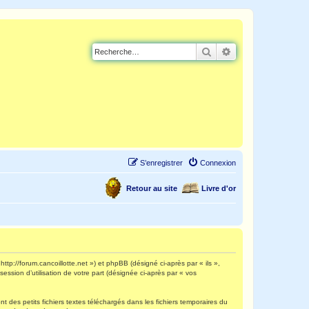
Rechercher
Recherche avancé
S’enregistrer
Connexion
Retour au site
Livre d'or
http://forum.cancoillotte.net ») et phpBB (désigné ci-après par « ils »,
ession d’utilisation de votre part (désignée ci-après par « vos
 des petits fichiers textes téléchargés dans les fichiers temporaires du