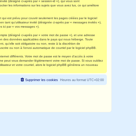
invité (désigné ci-après par « session-id »), qui vous sont
ocker les informations sur les sujets que vous avez lus, ce qui améliore
qui est prévu pour couvrir seulement les pages créées par le logiciel
 tant qu’utilisateur invité (désignée ci-après par « messages invités »),
s ici par « vos messages »).
compte (désigné ci-après par « votre mot de passe »), et une adresse
ection des données applicables dans le pays qui nous héberge. Toute
, qu’elle soit obligatoire ou non, reste à la discrétion de
scrire ou non à l’envoi automatique de courriel par le logiciel phpBB.
nternet différents. Votre mot de passe est le moyen d’accès à votre
e ne peut vous demander légitimement votre mot de passe. Si vous oubliez
lisateur et votre courriel, alors le logiciel phpBB générera un nouveau
Supprimer les cookies
Heures au format
UTC+02:00