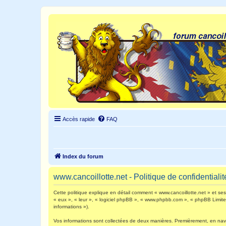
Accès rapide
FAQ
Index du forum
www.cancoillotte.net - Politique de confidentialit
Cette politique explique en détail comment « www.cancoillotte.net » et ses s
« eux », « leur », « logiciel phpBB », « www.phpbb.com », « phpBB Limited 
informations »).
Vos informations sont collectées de deux manières. Premièrement, en navigu