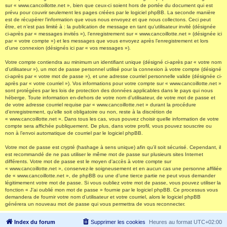
sur « www.cancoillotte.net », bien que ceux-ci soient hors de portée du document qui est
prévu pour couvrir seulement les pages créées par le logiciel phpBB. La seconde manière
est de récupérer l’information que vous nous envoyez et que nous collectons. Ceci peut
être, et n’est pas limité à : la publication de message en tant qu’utilisateur invité (désignée
ci-après par « messages invités »), l’enregistrement sur « www.cancoillotte.net » (désignée ici
par « votre compte ») et les messages que vous envoyez après l’enregistrement et lors
d’une connexion (désignés ici par « vos messages »).
Votre compte contiendra au minimum un identifiant unique (désigné ci-après par « votre nom
d’utilisateur »), un mot de passe personnel utilisé pour la connexion à votre compte (désigné
ci-après par « votre mot de passe »), et une adresse courriel personnelle valide (désignée ci-
après par « votre courriel »). Vos informations pour votre compte sur « www.cancoillotte.net »
sont protégées par les lois de protection des données applicables dans le pays qui nous
héberge. Toute information en-dehors de votre nom d’utilisateur, de votre mot de passe et
de votre adresse courriel requise par « www.cancoillotte.net » durant la procédure
d’enregistrement, qu’elle soit obligatoire ou non, reste à la discrétion de
« www.cancoillotte.net ». Dans tous les cas, vous pouvez choisir quelle information de votre
compte sera affichée publiquement. De plus, dans votre profil, vous pouvez souscrire ou
non à l’envoi automatique de courriel par le logiciel phpBB.
Votre mot de passe est crypté (hashage à sens unique) afin qu’il soit sécurisé. Cependant, il
est recommandé de ne pas utiliser le même mot de passe sur plusieurs sites Internet
différents. Votre mot de passe est le moyen d’accès à votre compte sur
« www.cancoillotte.net », conservez-le soigneusement et en aucun cas une personne affiliée
de « www.cancoillotte.net », de phpBB ou une d’une tierce partie ne peut vous demander
légitimement votre mot de passe. Si vous oubliez votre mot de passe, vous pouvez utiliser la
fonction « J’ai oublié mon mot de passe » fournie par le logiciel phpBB. Ce processus vous
demandera de fournir votre nom d’utilisateur et votre courriel, alors le logiciel phpBB
générera un nouveau mot de passe qui vous permettra de vous reconnecter.
Index du forum
Supprimer les cookies
Heures au format
UTC+02:00