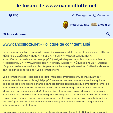
le forum de www.cancoillotte.net
FAQ
S’enregistrer
Connexion
Retour au site
Livre d'or
R
Index du forum
e
www.cancoillotte.net - Politique de confidentialité
c
h
Cette politique explique en détail comment « www.cancoillotte.net » et ses sociétés affiliées
(désignés ci-après par « nous », « notre », « nos », « www.cancoillotte.net »,
e
« http://forum.cancoillotte.net ») et phpBB (désigné ci-après par « ils », « eux », « leur »,
« logiciel phpBB », « www.phpbb.com », « phpBB Limited », « Équipes phpBB ») utilisent
r
n’importe quelle information collectée pendant n’importe quelle session d’utilisation de votre
part (désignée ci-après par « vos informations »).
c
h
Vos informations sont collectées de deux manières. Premièrement, en naviguant sur
« www.cancoillotte.net », le logiciel phpBB créera un certain nombre de cookies, qui sont
e
des petits fichiers textes téléchargés dans les fichiers temporaires du navigateur Internet de
votre ordinateur. Les deux premiers cookies ne contiennent qu’un identifiant utilisateur
r
(désigné ci-après par « user-id ») et un identifiant de session invité (désigné ci-après par
« session-id »), qui vous sont automatiquement assignés par le logiciel phpBB. Un troisième
cookie sera créé une fois que vous naviguerez sur les sujets de « www.cancoillotte.net » et
est utilisé pour stocker les informations sur les sujets que vous avez lus, ce qui améliore
votre navigation sur le forum.
Nous pouvons également créer des cookies externes au logiciel phpBB tout en naviguant