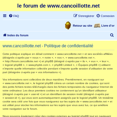
le forum de www.cancoillotte.net
FAQ
S’enregistrer
Connexion
Retour au site
Livre d'or
R
Index du forum
e
www.cancoillotte.net - Politique de confidentialité
c
h
Cette politique explique en détail comment « www.cancoillotte.net » et ses sociétés affiliées
(désignés ci-après par « nous », « notre », « nos », « www.cancoillotte.net »,
e
« http://forum.cancoillotte.net ») et phpBB (désigné ci-après par « ils », « eux », « leur »,
« logiciel phpBB », « www.phpbb.com », « phpBB Limited », « Équipes phpBB ») utilisent
r
n’importe quelle information collectée pendant n’importe quelle session d’utilisation de votre
part (désignée ci-après par « vos informations »).
c
h
Vos informations sont collectées de deux manières. Premièrement, en naviguant sur
« www.cancoillotte.net », le logiciel phpBB créera un certain nombre de cookies, qui sont
e
des petits fichiers textes téléchargés dans les fichiers temporaires du navigateur Internet de
votre ordinateur. Les deux premiers cookies ne contiennent qu’un identifiant utilisateur
r
(désigné ci-après par « user-id ») et un identifiant de session invité (désigné ci-après par
« session-id »), qui vous sont automatiquement assignés par le logiciel phpBB. Un troisième
cookie sera créé une fois que vous naviguerez sur les sujets de « www.cancoillotte.net » et
est utilisé pour stocker les informations sur les sujets que vous avez lus, ce qui améliore
votre navigation sur le forum.
Nous pouvons également créer des cookies externes au logiciel phpBB tout en naviguant