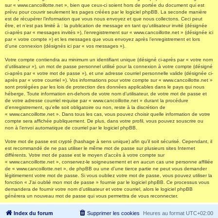
sur « www.cancoillotte.net », bien que ceux-ci soient hors de portée du document qui est
prévu pour couvrir seulement les pages créées par le logiciel phpBB. La seconde manière
est de récupérer l’information que vous nous envoyez et que nous collectons. Ceci peut
être, et n’est pas limité à : la publication de message en tant qu’utilisateur invité (désignée
ci-après par « messages invités »), l’enregistrement sur « www.cancoillotte.net » (désignée ici
par « votre compte ») et les messages que vous envoyez après l’enregistrement et lors
d’une connexion (désignés ici par « vos messages »).
Votre compte contiendra au minimum un identifiant unique (désigné ci-après par « votre nom
d’utilisateur »), un mot de passe personnel utilisé pour la connexion à votre compte (désigné
ci-après par « votre mot de passe »), et une adresse courriel personnelle valide (désignée ci-
après par « votre courriel »). Vos informations pour votre compte sur « www.cancoillotte.net »
sont protégées par les lois de protection des données applicables dans le pays qui nous
héberge. Toute information en-dehors de votre nom d’utilisateur, de votre mot de passe et
de votre adresse courriel requise par « www.cancoillotte.net » durant la procédure
d’enregistrement, qu’elle soit obligatoire ou non, reste à la discrétion de
« www.cancoillotte.net ». Dans tous les cas, vous pouvez choisir quelle information de votre
compte sera affichée publiquement. De plus, dans votre profil, vous pouvez souscrire ou
non à l’envoi automatique de courriel par le logiciel phpBB.
Votre mot de passe est crypté (hashage à sens unique) afin qu’il soit sécurisé. Cependant, il
est recommandé de ne pas utiliser le même mot de passe sur plusieurs sites Internet
différents. Votre mot de passe est le moyen d’accès à votre compte sur
« www.cancoillotte.net », conservez-le soigneusement et en aucun cas une personne affiliée
de « www.cancoillotte.net », de phpBB ou une d’une tierce partie ne peut vous demander
légitimement votre mot de passe. Si vous oubliez votre mot de passe, vous pouvez utiliser la
fonction « J’ai oublié mon mot de passe » fournie par le logiciel phpBB. Ce processus vous
demandera de fournir votre nom d’utilisateur et votre courriel, alors le logiciel phpBB
générera un nouveau mot de passe qui vous permettra de vous reconnecter.
Index du forum
Supprimer les cookies
Heures au format
UTC+02:00