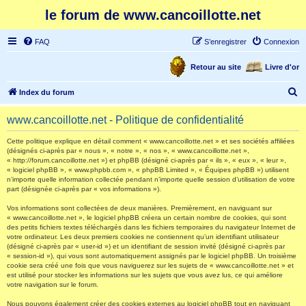
le forum de www.cancoillotte.net
FAQ
S’enregistrer
Connexion
Retour au site
Livre d'or
R
Index du forum
e
www.cancoillotte.net - Politique de confidentialité
c
h
Cette politique explique en détail comment « www.cancoillotte.net » et ses sociétés affiliées
(désignés ci-après par « nous », « notre », « nos », « www.cancoillotte.net »,
e
« http://forum.cancoillotte.net ») et phpBB (désigné ci-après par « ils », « eux », « leur »,
« logiciel phpBB », « www.phpbb.com », « phpBB Limited », « Équipes phpBB ») utilisent
r
n’importe quelle information collectée pendant n’importe quelle session d’utilisation de votre
part (désignée ci-après par « vos informations »).
c
h
Vos informations sont collectées de deux manières. Premièrement, en naviguant sur
« www.cancoillotte.net », le logiciel phpBB créera un certain nombre de cookies, qui sont
e
des petits fichiers textes téléchargés dans les fichiers temporaires du navigateur Internet de
votre ordinateur. Les deux premiers cookies ne contiennent qu’un identifiant utilisateur
r
(désigné ci-après par « user-id ») et un identifiant de session invité (désigné ci-après par
« session-id »), qui vous sont automatiquement assignés par le logiciel phpBB. Un troisième
cookie sera créé une fois que vous naviguerez sur les sujets de « www.cancoillotte.net » et
est utilisé pour stocker les informations sur les sujets que vous avez lus, ce qui améliore
votre navigation sur le forum.
Nous pouvons également créer des cookies externes au logiciel phpBB tout en naviguant