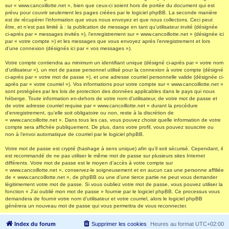
sur « www.cancoillotte.net », bien que ceux-ci soient hors de portée du document qui est
prévu pour couvrir seulement les pages créées par le logiciel phpBB. La seconde manière
est de récupérer l’information que vous nous envoyez et que nous collectons. Ceci peut
être, et n’est pas limité à : la publication de message en tant qu’utilisateur invité (désignée
ci-après par « messages invités »), l’enregistrement sur « www.cancoillotte.net » (désignée ici
par « votre compte ») et les messages que vous envoyez après l’enregistrement et lors
d’une connexion (désignés ici par « vos messages »).
Votre compte contiendra au minimum un identifiant unique (désigné ci-après par « votre nom
d’utilisateur »), un mot de passe personnel utilisé pour la connexion à votre compte (désigné
ci-après par « votre mot de passe »), et une adresse courriel personnelle valide (désignée ci-
après par « votre courriel »). Vos informations pour votre compte sur « www.cancoillotte.net »
sont protégées par les lois de protection des données applicables dans le pays qui nous
héberge. Toute information en-dehors de votre nom d’utilisateur, de votre mot de passe et
de votre adresse courriel requise par « www.cancoillotte.net » durant la procédure
d’enregistrement, qu’elle soit obligatoire ou non, reste à la discrétion de
« www.cancoillotte.net ». Dans tous les cas, vous pouvez choisir quelle information de votre
compte sera affichée publiquement. De plus, dans votre profil, vous pouvez souscrire ou
non à l’envoi automatique de courriel par le logiciel phpBB.
Votre mot de passe est crypté (hashage à sens unique) afin qu’il soit sécurisé. Cependant, il
est recommandé de ne pas utiliser le même mot de passe sur plusieurs sites Internet
différents. Votre mot de passe est le moyen d’accès à votre compte sur
« www.cancoillotte.net », conservez-le soigneusement et en aucun cas une personne affiliée
de « www.cancoillotte.net », de phpBB ou une d’une tierce partie ne peut vous demander
légitimement votre mot de passe. Si vous oubliez votre mot de passe, vous pouvez utiliser la
fonction « J’ai oublié mon mot de passe » fournie par le logiciel phpBB. Ce processus vous
demandera de fournir votre nom d’utilisateur et votre courriel, alors le logiciel phpBB
générera un nouveau mot de passe qui vous permettra de vous reconnecter.
Index du forum
Supprimer les cookies
Heures au format
UTC+02:00