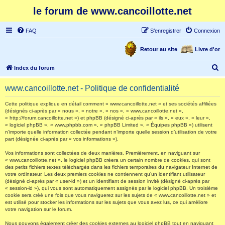
le forum de www.cancoillotte.net
FAQ
S’enregistrer
Connexion
Retour au site
Livre d'or
R
Index du forum
e
www.cancoillotte.net - Politique de confidentialité
c
h
Cette politique explique en détail comment « www.cancoillotte.net » et ses sociétés affiliées
(désignés ci-après par « nous », « notre », « nos », « www.cancoillotte.net »,
e
« http://forum.cancoillotte.net ») et phpBB (désigné ci-après par « ils », « eux », « leur »,
« logiciel phpBB », « www.phpbb.com », « phpBB Limited », « Équipes phpBB ») utilisent
r
n’importe quelle information collectée pendant n’importe quelle session d’utilisation de votre
part (désignée ci-après par « vos informations »).
c
h
Vos informations sont collectées de deux manières. Premièrement, en naviguant sur
« www.cancoillotte.net », le logiciel phpBB créera un certain nombre de cookies, qui sont
e
des petits fichiers textes téléchargés dans les fichiers temporaires du navigateur Internet de
votre ordinateur. Les deux premiers cookies ne contiennent qu’un identifiant utilisateur
r
(désigné ci-après par « user-id ») et un identifiant de session invité (désigné ci-après par
« session-id »), qui vous sont automatiquement assignés par le logiciel phpBB. Un troisième
cookie sera créé une fois que vous naviguerez sur les sujets de « www.cancoillotte.net » et
est utilisé pour stocker les informations sur les sujets que vous avez lus, ce qui améliore
votre navigation sur le forum.
Nous pouvons également créer des cookies externes au logiciel phpBB tout en naviguant