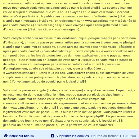
sur « www.cancoillotte.net », bien que ceux-ci soient hors de portée du document qui est
prévu pour couvrir seulement les pages créées par le logiciel phpBB. La seconde manière
est de récupérer l’information que vous nous envoyez et que nous collectons. Ceci peut
être, et n’est pas limité à : la publication de message en tant qu’utilisateur invité (désignée
ci-après par « messages invités »), l’enregistrement sur « www.cancoillotte.net » (désignée ici
par « votre compte ») et les messages que vous envoyez après l’enregistrement et lors
d’une connexion (désignés ici par « vos messages »).
Votre compte contiendra au minimum un identifiant unique (désigné ci-après par « votre nom
d’utilisateur »), un mot de passe personnel utilisé pour la connexion à votre compte (désigné
ci-après par « votre mot de passe »), et une adresse courriel personnelle valide (désignée ci-
après par « votre courriel »). Vos informations pour votre compte sur « www.cancoillotte.net »
sont protégées par les lois de protection des données applicables dans le pays qui nous
héberge. Toute information en-dehors de votre nom d’utilisateur, de votre mot de passe et
de votre adresse courriel requise par « www.cancoillotte.net » durant la procédure
d’enregistrement, qu’elle soit obligatoire ou non, reste à la discrétion de
« www.cancoillotte.net ». Dans tous les cas, vous pouvez choisir quelle information de votre
compte sera affichée publiquement. De plus, dans votre profil, vous pouvez souscrire ou
non à l’envoi automatique de courriel par le logiciel phpBB.
Votre mot de passe est crypté (hashage à sens unique) afin qu’il soit sécurisé. Cependant, il
est recommandé de ne pas utiliser le même mot de passe sur plusieurs sites Internet
différents. Votre mot de passe est le moyen d’accès à votre compte sur
« www.cancoillotte.net », conservez-le soigneusement et en aucun cas une personne affiliée
de « www.cancoillotte.net », de phpBB ou une d’une tierce partie ne peut vous demander
légitimement votre mot de passe. Si vous oubliez votre mot de passe, vous pouvez utiliser la
fonction « J’ai oublié mon mot de passe » fournie par le logiciel phpBB. Ce processus vous
demandera de fournir votre nom d’utilisateur et votre courriel, alors le logiciel phpBB
générera un nouveau mot de passe qui vous permettra de vous reconnecter.
Index du forum
Supprimer les cookies
Heures au format
UTC+02:00