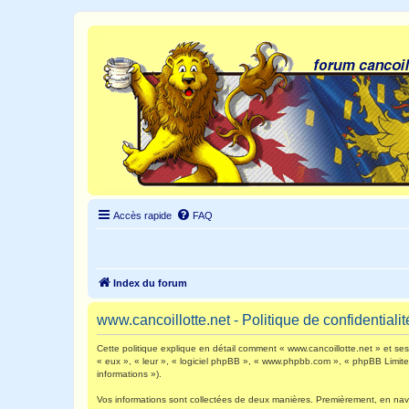
Accès rapide
FAQ
Index du forum
www.cancoillotte.net - Politique de confidentialit
Cette politique explique en détail comment « www.cancoillotte.net » et ses s
« eux », « leur », « logiciel phpBB », « www.phpbb.com », « phpBB Limited 
informations »).
Vos informations sont collectées de deux manières. Premièrement, en navigu