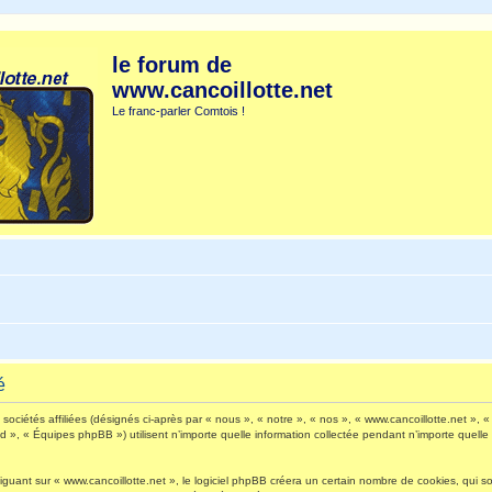
le forum de
www.cancoillotte.net
Le franc-parler Comtois !
é
ociétés affiliées (désignés ci-après par « nous », « notre », « nos », « www.cancoillotte.net », « 
», « Équipes phpBB ») utilisent n’importe quelle information collectée pendant n’importe quelle s
ant sur « www.cancoillotte.net », le logiciel phpBB créera un certain nombre de cookies, qui sont