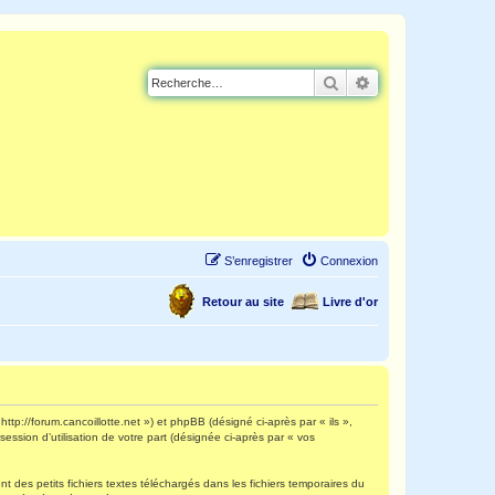
Rechercher
Recherche avancé
S’enregistrer
Connexion
Retour au site
Livre d'or
http://forum.cancoillotte.net ») et phpBB (désigné ci-après par « ils »,
ession d’utilisation de votre part (désignée ci-après par « vos
 des petits fichiers textes téléchargés dans les fichiers temporaires du