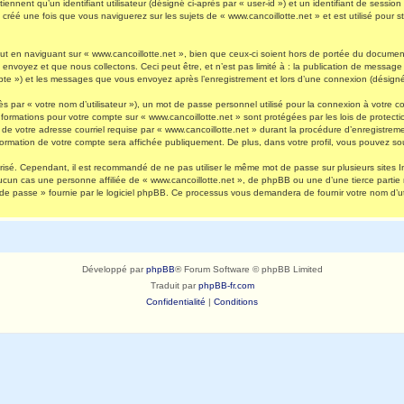
nnent qu’un identifiant utilisateur (désigné ci-après par « user-id ») et un identifiant de session 
réé une fois que vous naviguerez sur les sujets de « www.cancoillotte.net » et est utilisé pour st
 en naviguant sur « www.cancoillotte.net », bien que ceux-ci soient hors de portée du document 
oyez et que nous collectons. Ceci peut être, et n’est pas limité à : la publication de message en
ompte ») et les messages que vous envoyez après l’enregistrement et lors d’une connexion (désigné
s par « votre nom d’utilisateur »), un mot de passe personnel utilisé pour la connexion à votre 
s informations pour votre compte sur « www.cancoillotte.net » sont protégées par les lois de prot
de votre adresse courriel requise par « www.cancoillotte.net » durant la procédure d’enregistrement
formation de votre compte sera affichée publiquement. De plus, dans votre profil, vous pouvez sou
urisé. Cependant, il est recommandé de ne pas utiliser le même mot de passe sur plusieurs sites I
ucun cas une personne affiliée de « www.cancoillotte.net », de phpBB ou une d’une tierce parti
 de passe » fournie par le logiciel phpBB. Ce processus vous demandera de fournir votre nom d’uti
Développé par
phpBB
® Forum Software © phpBB Limited
Traduit par
phpBB-fr.com
Confidentialité
|
Conditions