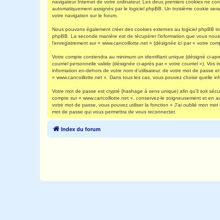
navigateur Internet de votre ordinateur. Les deux premiers cookies ne contie
automatiquement assignés par le logiciel phpBB. Un troisième cookie sera c
votre navigation sur le forum.
Nous pouvons également créer des cookies externes au logiciel phpBB tout
phpBB. La seconde manière est de récupérer l’information que vous nous env
l’enregistrement sur « www.cancoillotte.net » (désignée ici par « votre c
Votre compte contiendra au minimum un identifiant unique (désigné ci-aprè
courriel personnelle valide (désignée ci-après par « votre courriel »). Vo
information en-dehors de votre nom d’utilisateur, de votre mot de passe et 
« www.cancoillotte.net ». Dans tous les cas, vous pouvez choisir quelle in
Votre mot de passe est crypté (hashage à sens unique) afin qu’il soit séc
compte sur « www.cancoillotte.net », conservez-le soigneusement et en a
votre mot de passe, vous pouvez utiliser la fonction « J’ai oublié mon mot
mot de passe qui vous permettra de vous reconnecter.
Index du forum