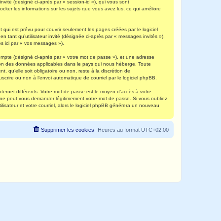
invité (désigné ci-après par « session-id »), qui vous sont
ocker les informations sur les sujets que vous avez lus, ce qui améliore
qui est prévu pour couvrir seulement les pages créées par le logiciel
 tant qu’utilisateur invité (désignée ci-après par « messages invités »),
s ici par « vos messages »).
compte (désigné ci-après par « votre mot de passe »), et une adresse
ection des données applicables dans le pays qui nous héberge. Toute
, qu’elle soit obligatoire ou non, reste à la discrétion de
scrire ou non à l’envoi automatique de courriel par le logiciel phpBB.
nternet différents. Votre mot de passe est le moyen d’accès à votre
e ne peut vous demander légitimement votre mot de passe. Si vous oubliez
lisateur et votre courriel, alors le logiciel phpBB générera un nouveau
Supprimer les cookies
Heures au format
UTC+02:00