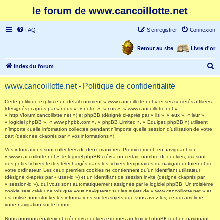
le forum de www.cancoillotte.net
FAQ
S’enregistrer
Connexion
Retour au site
Livre d'or
R
Index du forum
e
www.cancoillotte.net - Politique de confidentialité
c
h
Cette politique explique en détail comment « www.cancoillotte.net » et ses sociétés affiliées
(désignés ci-après par « nous », « notre », « nos », « www.cancoillotte.net »,
e
« http://forum.cancoillotte.net ») et phpBB (désigné ci-après par « ils », « eux », « leur »,
« logiciel phpBB », « www.phpbb.com », « phpBB Limited », « Équipes phpBB ») utilisent
r
n’importe quelle information collectée pendant n’importe quelle session d’utilisation de votre
part (désignée ci-après par « vos informations »).
c
h
Vos informations sont collectées de deux manières. Premièrement, en naviguant sur
« www.cancoillotte.net », le logiciel phpBB créera un certain nombre de cookies, qui sont
e
des petits fichiers textes téléchargés dans les fichiers temporaires du navigateur Internet de
votre ordinateur. Les deux premiers cookies ne contiennent qu’un identifiant utilisateur
r
(désigné ci-après par « user-id ») et un identifiant de session invité (désigné ci-après par
« session-id »), qui vous sont automatiquement assignés par le logiciel phpBB. Un troisième
cookie sera créé une fois que vous naviguerez sur les sujets de « www.cancoillotte.net » et
est utilisé pour stocker les informations sur les sujets que vous avez lus, ce qui améliore
votre navigation sur le forum.
Nous pouvons également créer des cookies externes au logiciel phpBB tout en naviguant