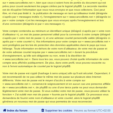
sur « www.cancoillotte.net », bien que ceux-ci soient hors de portée du document qui est
prévu pour couvrir seulement les pages créées par le logiciel phpBB. La seconde manière
est de récupérer l’information que vous nous envoyez et que nous collectons. Ceci peut
être, et n’est pas limité à : la publication de message en tant qu’utilisateur invité (désignée
ci-après par « messages invités »), l’enregistrement sur « www.cancoillotte.net » (désignée ici
par « votre compte ») et les messages que vous envoyez après l’enregistrement et lors
d’une connexion (désignés ici par « vos messages »).
Votre compte contiendra au minimum un identifiant unique (désigné ci-après par « votre nom
d’utilisateur »), un mot de passe personnel utilisé pour la connexion à votre compte (désigné
ci-après par « votre mot de passe »), et une adresse courriel personnelle valide (désignée ci-
après par « votre courriel »). Vos informations pour votre compte sur « www.cancoillotte.net »
sont protégées par les lois de protection des données applicables dans le pays qui nous
héberge. Toute information en-dehors de votre nom d’utilisateur, de votre mot de passe et
de votre adresse courriel requise par « www.cancoillotte.net » durant la procédure
d’enregistrement, qu’elle soit obligatoire ou non, reste à la discrétion de
« www.cancoillotte.net ». Dans tous les cas, vous pouvez choisir quelle information de votre
compte sera affichée publiquement. De plus, dans votre profil, vous pouvez souscrire ou
non à l’envoi automatique de courriel par le logiciel phpBB.
Votre mot de passe est crypté (hashage à sens unique) afin qu’il soit sécurisé. Cependant, il
est recommandé de ne pas utiliser le même mot de passe sur plusieurs sites Internet
différents. Votre mot de passe est le moyen d’accès à votre compte sur
« www.cancoillotte.net », conservez-le soigneusement et en aucun cas une personne affiliée
de « www.cancoillotte.net », de phpBB ou une d’une tierce partie ne peut vous demander
légitimement votre mot de passe. Si vous oubliez votre mot de passe, vous pouvez utiliser la
fonction « J’ai oublié mon mot de passe » fournie par le logiciel phpBB. Ce processus vous
demandera de fournir votre nom d’utilisateur et votre courriel, alors le logiciel phpBB
générera un nouveau mot de passe qui vous permettra de vous reconnecter.
Index du forum
Supprimer les cookies
Heures au format
UTC+02:00