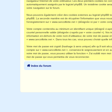
navigateur Internet de votre ordinateur. Les deux premiers cookies ne contie
automatiquement assignés par le logiciel phpBB. Un troisième cookie sera c
votre navigation sur le forum.
Nous pouvons également créer des cookies externes au logiciel phpBB tout
phpBB. La seconde manière est de récupérer l’information que vous nous env
l’enregistrement sur « www.cancoillotte.net » (désignée ici par « votre c
Votre compte contiendra au minimum un identifiant unique (désigné ci-aprè
courriel personnelle valide (désignée ci-après par « votre courriel »). Vo
information en-dehors de votre nom d’utilisateur, de votre mot de passe et 
« www.cancoillotte.net ». Dans tous les cas, vous pouvez choisir quelle in
Votre mot de passe est crypté (hashage à sens unique) afin qu’il soit séc
compte sur « www.cancoillotte.net », conservez-le soigneusement et en a
votre mot de passe, vous pouvez utiliser la fonction « J’ai oublié mon mot
mot de passe qui vous permettra de vous reconnecter.
Index du forum