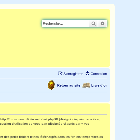
Rechercher
Recherche avancé
S’enregistrer
Connexion
Retour au site
Livre d'or
http://forum.cancoillotte.net ») et phpBB (désigné ci-après par « ils »,
ession d’utilisation de votre part (désignée ci-après par « vos
 des petits fichiers textes téléchargés dans les fichiers temporaires du