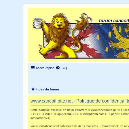
Accès rapide
FAQ
Index du forum
www.cancoillotte.net - Politique de confidentialit
Cette politique explique en détail comment « www.cancoillotte.net » et ses s
« eux », « leur », « logiciel phpBB », « www.phpbb.com », « phpBB Limited 
informations »).
Vos informations sont collectées de deux manières. Premièrement, en navigu