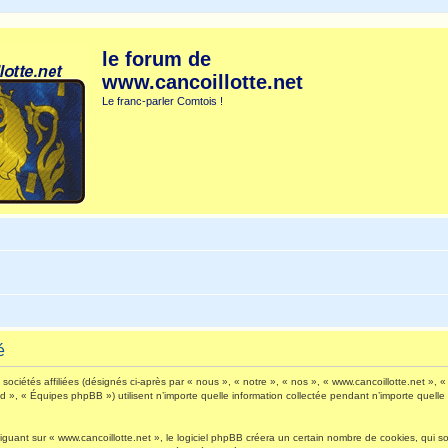
le forum de
www.cancoillotte.net
Le franc-parler Comtois !
é
ociétés affiliées (désignés ci-après par « nous », « notre », « nos », « www.cancoillotte.net », « 
», « Équipes phpBB ») utilisent n’importe quelle information collectée pendant n’importe quelle s
ant sur « www.cancoillotte.net », le logiciel phpBB créera un certain nombre de cookies, qui sont