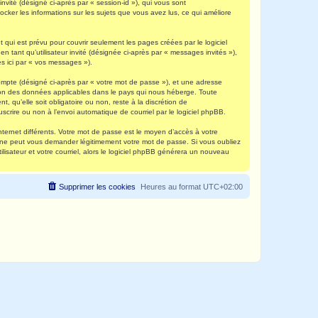
invité (désigné ci-après par « session-id »), qui vous sont
ocker les informations sur les sujets que vous avez lus, ce qui améliore
qui est prévu pour couvrir seulement les pages créées par le logiciel
 tant qu’utilisateur invité (désignée ci-après par « messages invités »),
s ici par « vos messages »).
compte (désigné ci-après par « votre mot de passe »), et une adresse
ection des données applicables dans le pays qui nous héberge. Toute
, qu’elle soit obligatoire ou non, reste à la discrétion de
scrire ou non à l’envoi automatique de courriel par le logiciel phpBB.
nternet différents. Votre mot de passe est le moyen d’accès à votre
e ne peut vous demander légitimement votre mot de passe. Si vous oubliez
lisateur et votre courriel, alors le logiciel phpBB générera un nouveau
Supprimer les cookies
Heures au format
UTC+02:00