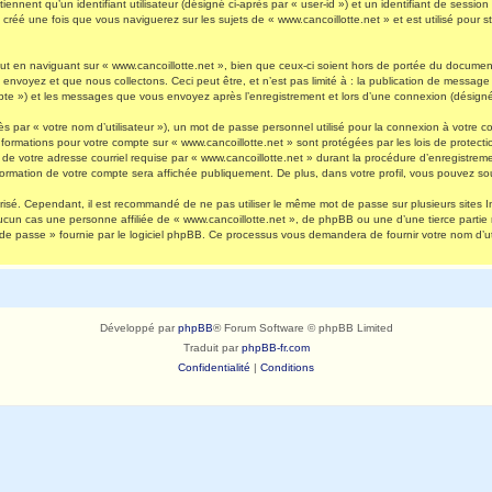
nnent qu’un identifiant utilisateur (désigné ci-après par « user-id ») et un identifiant de session 
réé une fois que vous naviguerez sur les sujets de « www.cancoillotte.net » et est utilisé pour st
 en naviguant sur « www.cancoillotte.net », bien que ceux-ci soient hors de portée du document 
oyez et que nous collectons. Ceci peut être, et n’est pas limité à : la publication de message en
ompte ») et les messages que vous envoyez après l’enregistrement et lors d’une connexion (désigné
s par « votre nom d’utilisateur »), un mot de passe personnel utilisé pour la connexion à votre 
s informations pour votre compte sur « www.cancoillotte.net » sont protégées par les lois de prot
de votre adresse courriel requise par « www.cancoillotte.net » durant la procédure d’enregistrement
formation de votre compte sera affichée publiquement. De plus, dans votre profil, vous pouvez sou
urisé. Cependant, il est recommandé de ne pas utiliser le même mot de passe sur plusieurs sites I
ucun cas une personne affiliée de « www.cancoillotte.net », de phpBB ou une d’une tierce parti
 de passe » fournie par le logiciel phpBB. Ce processus vous demandera de fournir votre nom d’uti
Développé par
phpBB
® Forum Software © phpBB Limited
Traduit par
phpBB-fr.com
Confidentialité
|
Conditions