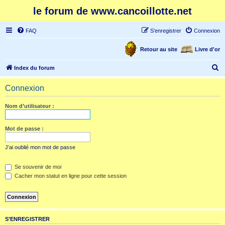
le forum de www.cancoillotte.net
FAQ
S’enregistrer
Connexion
Retour au site
Livre d'or
R
Index du forum
e
Connexion
c
h
Nom d’utilisateur :
e
r
Mot de passe :
c
J’ai oublié mon mot de passe
h
e
Se souvenir de moi
Cacher mon statut en ligne pour cette session
r
S’ENREGISTRER