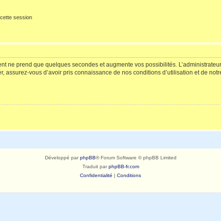
cette session
ment ne prend que quelques secondes et augmente vos possibilités. L’administrate
 assurez-vous d’avoir pris connaissance de nos conditions d’utilisation et de notre 
Développé par
phpBB
® Forum Software © phpBB Limited
Traduit par
phpBB-fr.com
Confidentialité
|
Conditions