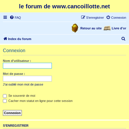
le forum de www.cancoillotte.net
FAQ
S’enregistrer
Connexion
Retour au site
Livre d'or
R
Index du forum
e
Connexion
c
h
Nom d’utilisateur :
e
r
Mot de passe :
c
J’ai oublié mon mot de passe
h
e
Se souvenir de moi
Cacher mon statut en ligne pour cette session
r
S’ENREGISTRER