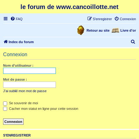
le forum de www.cancoillotte.net
FAQ
S’enregistrer
Connexion
Retour au site
Livre d'or
R
Index du forum
e
Connexion
c
h
Nom d’utilisateur :
e
r
Mot de passe :
c
J’ai oublié mon mot de passe
h
e
Se souvenir de moi
Cacher mon statut en ligne pour cette session
r
S’ENREGISTRER