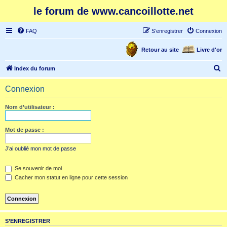
le forum de www.cancoillotte.net
FAQ
S’enregistrer
Connexion
Retour au site
Livre d'or
R
Index du forum
e
Connexion
c
h
Nom d’utilisateur :
e
r
Mot de passe :
c
J’ai oublié mon mot de passe
h
e
Se souvenir de moi
Cacher mon statut en ligne pour cette session
r
S’ENREGISTRER