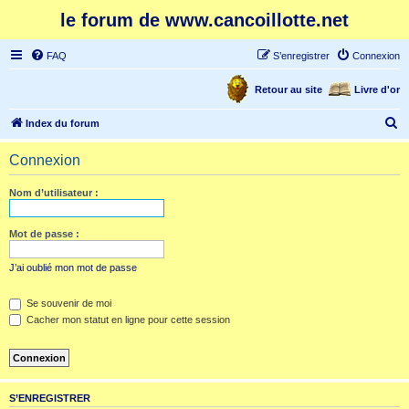
le forum de www.cancoillotte.net
FAQ
S’enregistrer
Connexion
Retour au site
Livre d'or
R
Index du forum
e
Connexion
c
h
Nom d’utilisateur :
e
r
Mot de passe :
c
J’ai oublié mon mot de passe
h
e
Se souvenir de moi
Cacher mon statut en ligne pour cette session
r
S’ENREGISTRER