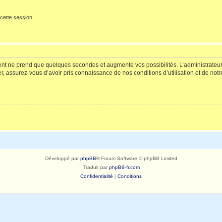
cette session
ment ne prend que quelques secondes et augmente vos possibilités. L’administrate
 assurez-vous d’avoir pris connaissance de nos conditions d’utilisation et de notre 
Développé par
phpBB
® Forum Software © phpBB Limited
Traduit par
phpBB-fr.com
Confidentialité
|
Conditions