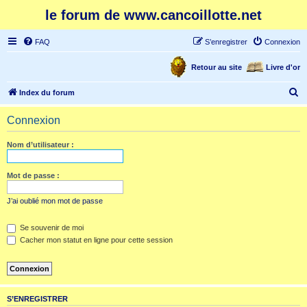
le forum de www.cancoillotte.net
FAQ
S’enregistrer
Connexion
Retour au site
Livre d'or
R
Index du forum
e
Connexion
c
h
Nom d’utilisateur :
e
r
Mot de passe :
c
J’ai oublié mon mot de passe
h
e
Se souvenir de moi
Cacher mon statut en ligne pour cette session
r
S’ENREGISTRER