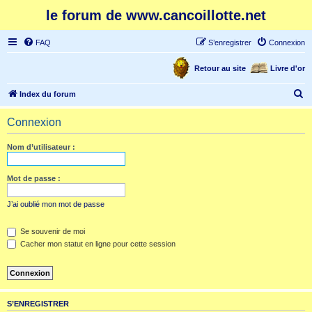
le forum de www.cancoillotte.net
FAQ
S’enregistrer
Connexion
Retour au site
Livre d'or
R
Index du forum
e
Connexion
c
h
Nom d’utilisateur :
e
r
Mot de passe :
c
J’ai oublié mon mot de passe
h
e
Se souvenir de moi
Cacher mon statut en ligne pour cette session
r
S’ENREGISTRER