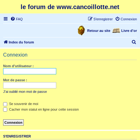
le forum de www.cancoillotte.net
FAQ
S’enregistrer
Connexion
Retour au site
Livre d'or
R
Index du forum
e
Connexion
c
h
Nom d’utilisateur :
e
r
Mot de passe :
c
J’ai oublié mon mot de passe
h
e
Se souvenir de moi
Cacher mon statut en ligne pour cette session
r
S’ENREGISTRER