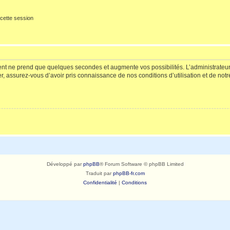
cette session
ment ne prend que quelques secondes et augmente vos possibilités. L’administrate
 assurez-vous d’avoir pris connaissance de nos conditions d’utilisation et de notre 
Développé par
phpBB
® Forum Software © phpBB Limited
Traduit par
phpBB-fr.com
Confidentialité
|
Conditions