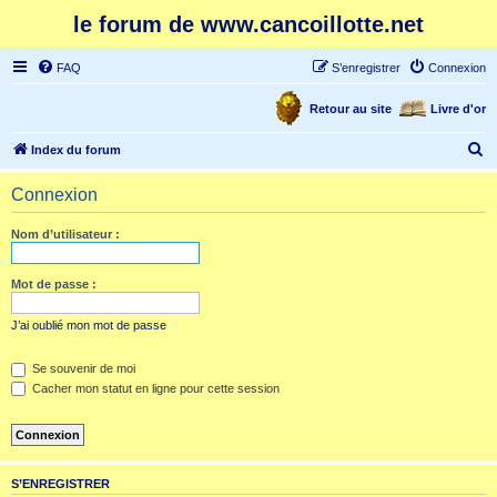
le forum de www.cancoillotte.net
FAQ
S’enregistrer
Connexion
Retour au site
Livre d'or
R
Index du forum
e
Connexion
c
h
Nom d’utilisateur :
e
r
Mot de passe :
c
J’ai oublié mon mot de passe
h
e
Se souvenir de moi
Cacher mon statut en ligne pour cette session
r
S’ENREGISTRER