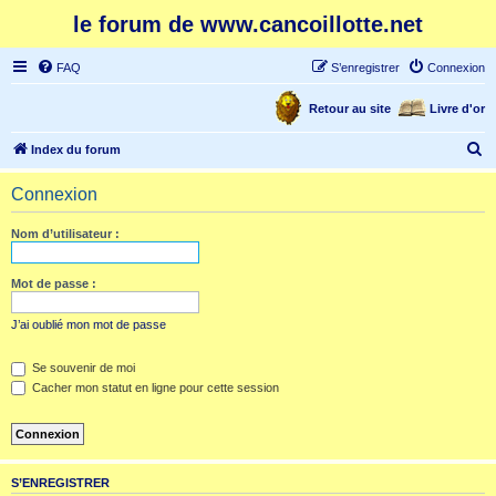
le forum de www.cancoillotte.net
FAQ
S’enregistrer
Connexion
Retour au site
Livre d'or
R
Index du forum
e
Connexion
c
h
Nom d’utilisateur :
e
r
Mot de passe :
c
J’ai oublié mon mot de passe
h
e
Se souvenir de moi
Cacher mon statut en ligne pour cette session
r
S’ENREGISTRER