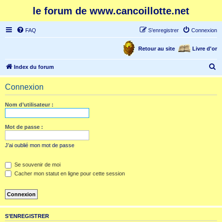
le forum de www.cancoillotte.net
FAQ
S’enregistrer
Connexion
Retour au site
Livre d'or
R
Index du forum
e
Connexion
c
h
Nom d’utilisateur :
e
r
Mot de passe :
c
J’ai oublié mon mot de passe
h
e
Se souvenir de moi
Cacher mon statut en ligne pour cette session
r
S’ENREGISTRER